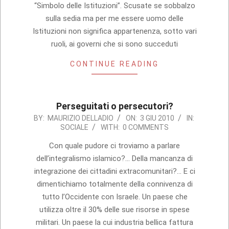
“Simbolo delle Istituzioni”. Scusate se sobbalzo
sulla sedia ma per me essere uomo delle
Istituzioni non significa appartenenza, sotto vari
ruoli, ai governi che si sono succeduti
CONTINUE READING
Perseguitati o persecutori?
2010-
BY:
MAURIZIO DELLADIO
ON:
3 GIU 2010
IN:
SOCIALE
WITH:
0 COMMENTS
06-
03
Con quale pudore ci troviamo a parlare
dell’integralismo islamico?… Della mancanza di
integrazione dei cittadini extracomunitari?… E ci
dimentichiamo totalmente della connivenza di
tutto l’Occidente con Israele. Un paese che
utilizza oltre il 30% delle sue risorse in spese
militari. Un paese la cui industria bellica fattura