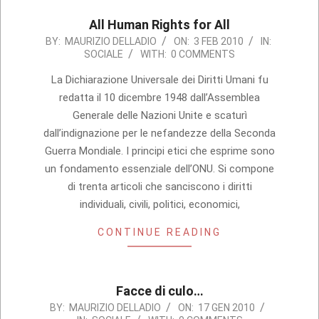
All Human Rights for All
2010-
BY:
MAURIZIO DELLADIO
ON:
3 FEB 2010
IN:
SOCIALE
WITH:
0 COMMENTS
02-
03
La Dichiarazione Universale dei Diritti Umani fu
redatta il 10 dicembre 1948 dall’Assemblea
Generale delle Nazioni Unite e scaturì
dall’indignazione per le nefandezze della Seconda
Guerra Mondiale. I principi etici che esprime sono
un fondamento essenziale dell’ONU. Si compone
di trenta articoli che sanciscono i diritti
individuali, civili, politici, economici,
CONTINUE READING
Facce di culo…
2010-
BY:
MAURIZIO DELLADIO
ON:
17 GEN 2010