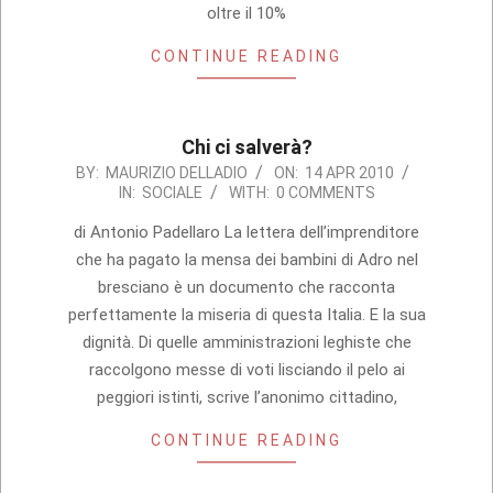
oltre il 10%
CONTINUE READING
Chi ci salverà?
2010-
BY:
MAURIZIO DELLADIO
ON:
14 APR 2010
IN:
SOCIALE
WITH:
0 COMMENTS
04-
14
di Antonio Padellaro La lettera dell’imprenditore
che ha pagato la mensa dei bambini di Adro nel
bresciano è un documento che racconta
perfettamente la miseria di questa Italia. E la sua
dignità. Di quelle amministrazioni leghiste che
raccolgono messe di voti lisciando il pelo ai
peggiori istinti, scrive l’anonimo cittadino,
CONTINUE READING