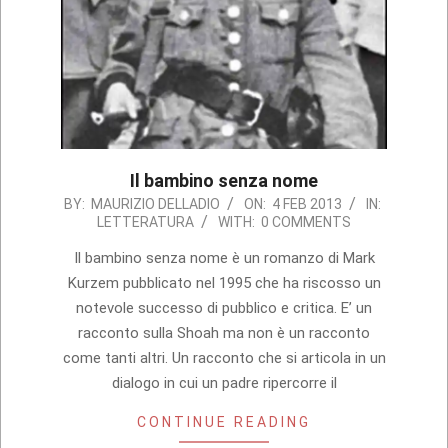
Il bambino senza nome
2013-
BY:
MAURIZIO DELLADIO
ON:
4 FEB 2013
IN:
LETTERATURA
WITH:
0 COMMENTS
02-
04
Il bambino senza nome è un romanzo di Mark
Kurzem pubblicato nel 1995 che ha riscosso un
notevole successo di pubblico e critica. E’ un
racconto sulla Shoah ma non è un racconto
come tanti altri. Un racconto che si articola in un
dialogo in cui un padre ripercorre il
CONTINUE READING