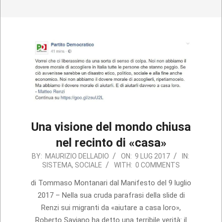
Una visione del mondo chiusa
nel recinto di «casa»
2017-
BY:
MAURIZIO DELLADIO
ON:
9 LUG 2017
IN:
SISTEMA
,
SOCIALE
WITH:
0 COMMENTS
07-
09
di Tommaso Montanari dal Manifesto del 9 luglio
2017 – Nella sua cruda parafrasi della slide di
Renzi sui migranti da «aiutare a casa loro»,
Roberto Saviano ha detto una terribile verità: il