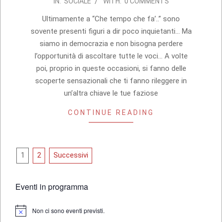
IN:
SOCIALE
WITH:
0 COMMENTS
01-
17
Ultimamente a “Che tempo che fa’..” sono
sovente presenti figuri a dir poco inquietanti… Ma
siamo in democrazia e non bisogna perdere
l’opportunità di ascoltare tutte le voci… A volte
poi, proprio in queste occasioni, si fanno delle
scoperte sensazionali che ti fanno rileggere in
un’altra chiave le tue faziose
CONTINUE READING
Paginazione
1
2
Successivi
degli
articoli
Eventi in programma
Non ci sono eventi previsti.
Notice