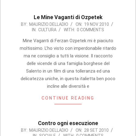
Le Mine Vaganti di Ozpetek
2010-
BY:
MAURIZIO DELLADIO
ON:
19 NOV 2010
IN:
CULTURA
WITH:
0 COMMENTS
11-
19
Mine Vaganti di Ferzan Ozpetek mi è piaciuto
moltissimo. L’ho visto con imperdonabile ritardo
ma ne consiglio a tutti la visione. Il racconto
delle vicende di una famiglia borghese del
Salento in un film di una tolleranza ed una
delicatezza uniche, in questa italietta ben poco
incline alle diversità e
CONTINUE READING
Contro ogni esecuzione
2010-
BY:
MAURIZIO DELLADIO
ON:
28 SET 2010
IN:
SOCIALE
WITH:
0 COMMENTS