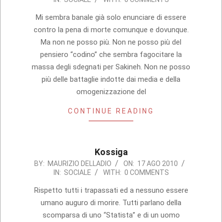
09-
28
Mi sembra banale già solo enunciare di essere
contro la pena di morte comunque e dovunque.
Ma non ne posso più. Non ne posso più del
pensiero “codino” che sembra fagocitare la
massa degli sdegnati per Sakineh. Non ne posso
più delle battaglie indotte dai media e della
omogenizzazione del
CONTINUE READING
Kossiga
2010-
BY:
MAURIZIO DELLADIO
ON:
17 AGO 2010
IN:
SOCIALE
WITH:
0 COMMENTS
08-
17
Rispetto tutti i trapassati ed a nessuno essere
umano auguro di morire. Tutti parlano della
scomparsa di uno “Statista” e di un uomo