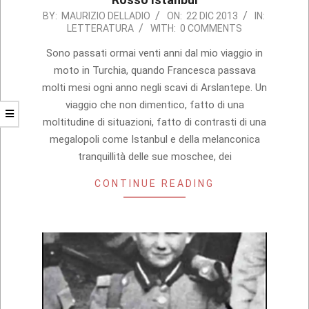
2013-
BY:
MAURIZIO DELLADIO
ON:
22 DIC 2013
IN:
LETTERATURA
WITH:
0 COMMENTS
12-
22
Sono passati ormai venti anni dal mio viaggio in
moto in Turchia, quando Francesca passava
molti mesi ogni anno negli scavi di Arslantepe. Un
viaggio che non dimentico, fatto di una
moltitudine di situazioni, fatto di contrasti di una
megalopoli come Istanbul e della melanconica
tranquillità delle sue moschee, dei
CONTINUE READING