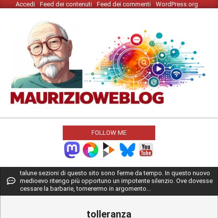
Accedi
Feed dei contenuti
Feed dei commenti
WordPress.org
Skip
to
content
MAURIZIO
WEBLOG
FOLLOW ME
Primary
talune sezioni di questo sito sono ferme da tempo. In questo nuovo
medioevo ritengo più opportuno un impotente silenzio. Ove dovesse
Navigation
cessare la barbarie, tornerermo in argomento...
Menu
tolleranza