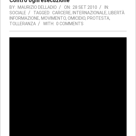
Contro ogni esecuzione
BY:
MAURIZIO DELLADIO
ON:
28 SET 2010
IN:
SOCIALE
TAGGED:
CARCERE
,
INTERNAZIONALE
,
LIBERTÀ
INFORMAZIONE
,
MOVIMENTO
,
OMICIDIO
,
PROTESTA
,
TOLLERANZA
WITH:
0 COMMENTS