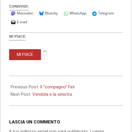
CONDIVIDI:
Mastodon
Bluesky
WhatsApp
Telegram
E-mail
MI PIACE:
Caricamento
MI PIACE
in
corso…
2010-
09-
Previous Post:
Il “compagno” Fini
28
Next Post:
Vendola e la sinistra
LASCIA UN COMMENTO
Il tuo indirizzo email non sarà pubblicato.
I campi