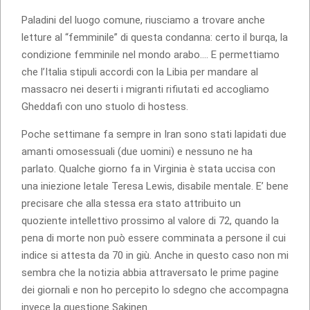
Paladini del luogo comune, riusciamo a trovare anche
letture al “femminile” di questa condanna: certo il burqa, la
condizione femminile nel mondo arabo…. E permettiamo
che l’Italia stipuli accordi con la Libia per mandare al
massacro nei deserti i migranti rifiutati ed accogliamo
Gheddafi con uno stuolo di hostess.
Poche settimane fa sempre in Iran sono stati lapidati due
amanti omosessuali (due uomini) e nessuno ne ha
parlato. Qualche giorno fa in Virginia è stata uccisa con
una iniezione letale Teresa Lewis, disabile mentale. E’ bene
precisare che alla stessa era stato attribuito un
quoziente intellettivo prossimo al valore di 72, quando la
pena di morte non può essere comminata a persone il cui
indice si attesta da 70 in giù. Anche in questo caso non mi
sembra che la notizia abbia attraversato le prime pagine
dei giornali e non ho percepito lo sdegno che accompagna
invece la questione Sakinen.