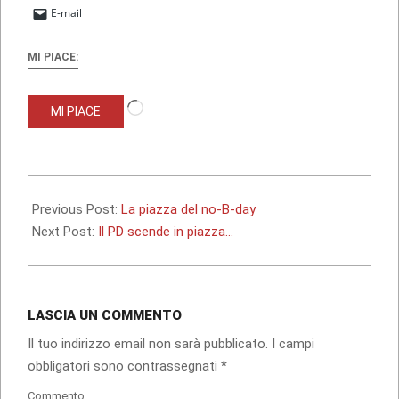
E-mail
MI PIACE:
Caricamento
MI PIACE
in
corso…
2009-
11-
Previous Post:
La piazza del no-B-day
23
Next Post:
Il PD scende in piazza…
LASCIA UN COMMENTO
Il tuo indirizzo email non sarà pubblicato.
I campi
obbligatori sono contrassegnati
*
Commento