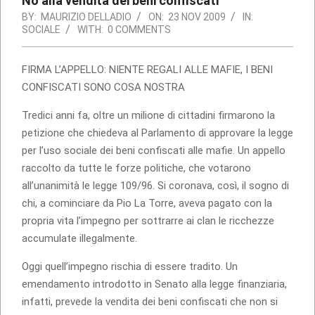
No alla vendita dei beni confiscati
BY:
MAURIZIO DELLADIO
ON:
23 NOV 2009
IN:
SOCIALE
WITH:
0 COMMENTS
FIRMA L’APPELLO: NIENTE REGALI ALLE MAFIE, I BENI
CONFISCATI SONO COSA NOSTRA
Tredici anni fa, oltre un milione di cittadini firmarono la
petizione che chiedeva al Parlamento di approvare la legge
per l’uso sociale dei beni confiscati alle mafie. Un appello
raccolto da tutte le forze politiche, che votarono
all’unanimità le legge 109/96. Si coronava, così, il sogno di
chi, a cominciare da Pio La Torre, aveva pagato con la
propria vita l’impegno per sottrarre ai clan le ricchezze
accumulate illegalmente.
Oggi quell’impegno rischia di essere tradito. Un
emendamento introdotto in Senato alla legge finanziaria,
infatti, prevede la vendita dei beni confiscati che non si