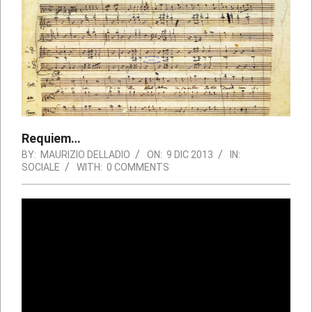
Requiem…
BY:
MAURIZIO DELLADIO
ON:
9 DIC 2013
IN:
SOCIALE
WITH:
0 COMMENTS