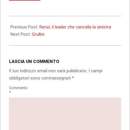
corso…
2013-
12-
Previous Post:
Renzi, il leader che cancella la sinistra
09
Next Post:
Grullini
LASCIA UN COMMENTO
Il tuo indirizzo email non sarà pubblicato.
I campi
obbligatori sono contrassegnati
*
Commento
*