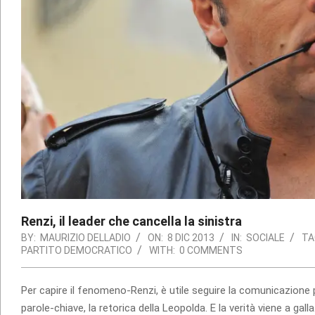
Renzi, il leader che cancella la sinistra
BY:
MAURIZIO DELLADIO
ON:
8 DIC 2013
IN:
SOCIALE
TA
PARTITO DEMOCRATICO
WITH:
0 COMMENTS
Per capire il fenomeno-Renzi, è utile seguire la comu­ni­ca­zione p
parole-chiave, la reto­rica della Leo­polda. E la verità viene a gall