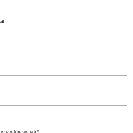
ail
sono contrassegnati
*