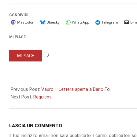
CONDIVIDI:
Mastodon
Bluesky
WhatsApp
Telegram
E-m
MI PIACE:
Caricamento
MI PIACE
in
corso…
2013-
12-
Previous Post:
Vauro – Lettera aperta a Dario Fo
08
Next Post:
Requiem…
LASCIA UN COMMENTO
Il tuo indirizzo email non sarà pubblicato.
I campi obbligatori 