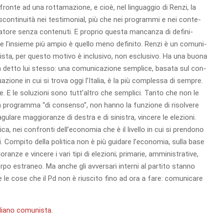
onte ad una rot­ta­ma­zione, e cioè, nel lin­guag­gio di Renzi, la
con­ti­nuità nei testi­mo­nial, più che nei pro­grammi e nei con­te­
­tore senza con­te­nuti. E pro­prio que­sta man­canza di defi­ni­
nce l’insieme più ampio è quello meno defi­nito. Renzi è un comu­ni­
a­li­sta, per que­sto motivo è inclu­sivo, non esclu­sivo. Ha una buona
ha detto lui stesso: una comu­ni­ca­zione sem­plice, basata sul con­
a­zione in cui si trova oggi l’Italia, è la più com­plessa di sem­pre.
e. E le solu­zioni sono tutt’altro che sem­plici. Tanto che non le
 pro­gramma “di con­senso”, non hanno la fun­zione di risol­vere
­gu­lare mag­gio­ranze di destra e di sini­stra, vin­cere le ele­zioni.
tica, nei con­fronti dell’economia che è il livello in cui si pren­dono
ti. Com­pito della poli­tica non è più gui­dare l’economia, sulla base
ranze e vin­cere i vari tipi di ele­zioni; pri­ma­rie, ammi­ni­stra­tive,
orpo estra­neo. Ma anche gli avver­sari interni al par­tito stanno
e le cose che il Pd non è riu­scito fino ad ora a fare: comu­ni­care
tidiano comunista
.