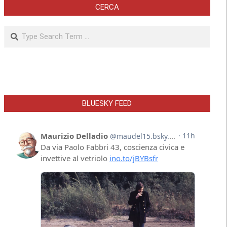
CERCA
Search
BLUESKY FEED