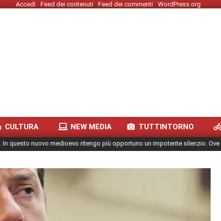
Accedi
Feed dei contenuti
Feed dei commenti
WordPress.org
CULTURA
NEW MEDIA
TUTTINTORNO
. In questo nuovo medioevo ritengo più opportuno un impotente silenzio. Ove 