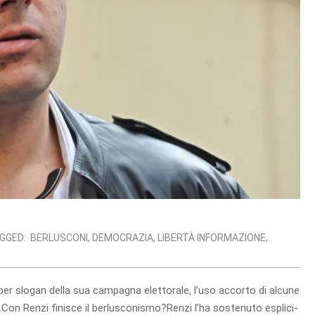
GGED:
BERLUSCONI
,
DEMOCRAZIA
,
LIBERTÀ INFORMAZIONE
,
er slo­gan della sua cam­pa­gna elet­to­rale, l’uso accorto di alcune
a.Con Renzi fini­sce il ber­lu­sconismo?Renzi l’ha soste­nuto espli­ci­