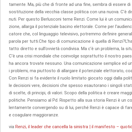
ta­mente. Ma, più che di fronte ad una fine, sem­bra di essere di fr
sosti­tu­zione della vec­chia classe poli­tica con una nuova. C’è dis
nuti. Per que­sto Ber­lu­sconi teme Renzi. Come lui è un comu­ni­ca
zione, allarga il poten­ziale bacino elet­to­rale. Come per l’audie
ca­tore che, col lin­guag­gio tele­vi­sivo, potremmo defi­nire gene­r
parola per tutti.Che tipo di comu­ni­ca­zione è quella di Renzi?L’
tatto diretto e sull’ovvietà con­di­visa. Ma c’è un pro­blema, la situ
C’è una crisi mon­diale che coin­volge soprat­tutto il nostro paes
ha ancora tro­vate nes­suno. Una comu­ni­ca­zione sem­plice ed un
i pro­blemi, ma piut­to­sto di allar­gare il poten­ziale elet­to­rato, coa
Con Renzi si fa evi­dente il ruolo limi­tato gio­cato oggi dalla poli­
le deci­sioni vere, deci­sioni che spesso esau­to­rano i sin­goli sta
di scelte, di prin­cipi, di valori. Scopo della poli­tica è creare mag­gio­
poli­ti­che. Pen­siamo al Pd. Rispetto alla sua sto­ria Renzi è un c
len­ta­mente con­ver­gendo su di lui, per­ché Renzi è capace di far
e coa­gu­lare maggioranze.
via
Renzi, il leader che cancella la sinistra | il manifesto – quo