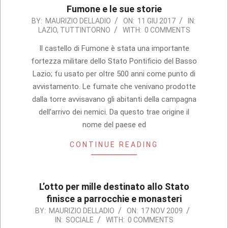
Fumone e le sue storie
2017-
BY:
MAURIZIO DELLADIO
ON:
11 GIU 2017
IN:
LAZIO
,
TUTTINTORNO
WITH:
0 COMMENTS
06-
11
Il castello di Fumone è stata una importante
fortezza militare dello Stato Pontificio del Basso
Lazio; fu usato per oltre 500 anni come punto di
avvistamento. Le fumate che venivano prodotte
dalla torre avvisavano gli abitanti della campagna
dell’arrivo dei nemici. Da questo trae origine il
nome del paese ed
CONTINUE READING
L’otto per mille destinato allo Stato
finisce a parrocchie e monasteri
2009-
BY:
MAURIZIO DELLADIO
ON:
17 NOV 2009
IN:
SOCIALE
WITH:
0 COMMENTS
11-