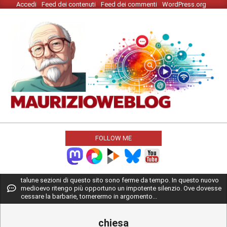
Accedi
Feed dei contenuti
Feed dei commenti
WordPress.org
Skip
to
content
MAURIZIO
WEBLOG
FOLLOW ME
Primary
talune sezioni di questo sito sono ferme da tempo. In questo nuovo
medioevo ritengo più opportuno un impotente silenzio. Ove dovesse
Navigation
cessare la barbarie, tornerermo in argomento...
Menu
chiesa