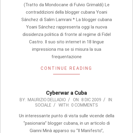
14
(Tratto da Mondocane di Fulvio Grimaldi) Le
contraddizioni della blogger cubana Yoani
Sánchez di Salim Lamrani * La blogger cubana
Yoani Sánchez rappresenta oggi la nuova
dissidenza politica di fronte al regime di Fidel
Castro. Il suo sito internet in 18 lingue
impressiona ma se si misura la sua
frequentazione
CONTINUE READING
Cyberwar a Cuba
2009-
BY:
MAURIZIO DELLADIO
ON:
8 DIC 2009
IN:
SOCIALE
WITH:
0 COMMENTS
12-
08
Un interessante punto di vista sulle vicende della
“pasionaria” blogger cubana, in un articolo di
Gianni Minà apparso su “Il Manifesto”,