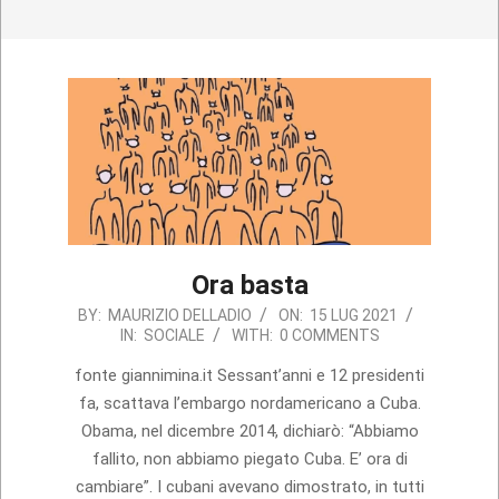
Ora basta
2021-
BY:
MAURIZIO DELLADIO
ON:
15 LUG 2021
IN:
SOCIALE
WITH:
0 COMMENTS
07-
15
fonte giannimina.it Sessant’anni e 12 presidenti
fa, scattava l’embargo nordamericano a Cuba.
Obama, nel dicembre 2014, dichiarò: “Abbiamo
fallito, non abbiamo piegato Cuba. E’ ora di
cambiare”. I cubani avevano dimostrato, in tutti