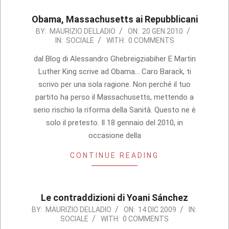
Obama, Massachusetts ai Repubblicani
2010-
BY:
MAURIZIO DELLADIO
ON:
20 GEN 2010
IN:
SOCIALE
WITH:
0 COMMENTS
01-
20
dal Blog di Alessandro Ghebreigziabiher E Martin
Luther King scrive ad Obama… Caro Barack, ti
scrivo per una sola ragione. Non perché il tuo
partito ha perso il Massachusetts, mettendo a
serio rischio la riforma della Sanità. Questo ne è
solo il pretesto. Il 18 gennaio del 2010, in
occasione della
CONTINUE READING
Le contraddizioni di Yoani Sánchez
2009-
BY:
MAURIZIO DELLADIO
ON:
14 DIC 2009
IN:
SOCIALE
WITH:
0 COMMENTS
12-