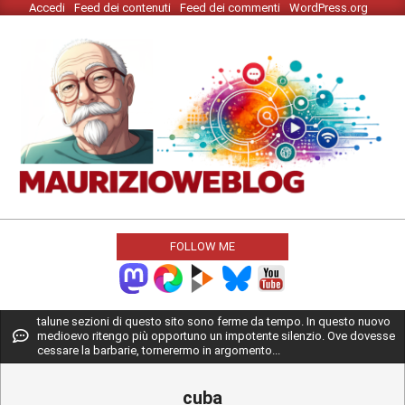
Accedi
Feed dei contenuti
Feed dei commenti
WordPress.org
Skip
to
content
MAURIZIO
WEBLOG
FOLLOW ME
Primary
talune sezioni di questo sito sono ferme da tempo. In questo nuovo
medioevo ritengo più opportuno un impotente silenzio. Ove dovesse
Navigation
cessare la barbarie, tornerermo in argomento...
Menu
cuba