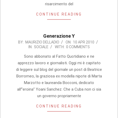
risarcimento del
CONTINUE READING
Generazione Y
2010-
BY:
MAURIZIO DELLADIO
ON:
10 APR 2010
IN:
SOCIALE
WITH:
0 COMMENTS
04-
10
Sono abbonato al Fatto Quotidiano e ne
apprezzo lavoro e giornalisti. Oggi mi è capitato
di leggere sul blog del giornale un post di Beatrice
Borromeo, la graziosa ex modella nipote di Marta
Marzotto e laureanda Bocconi, dedicato
all’”eroina” Yoani Sanchez. Che a Cuba non ci sia
un governo propriamente
CONTINUE READING