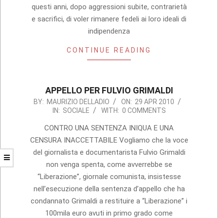
questi anni, dopo aggressioni subite, contrarietà
e sacrifici, di voler rimanere fedeli ai loro ideali di
indipendenza
CONTINUE READING
APPELLO PER FULVIO GRIMALDI
2010-
BY:
MAURIZIO DELLADIO
ON:
29 APR 2010
IN:
SOCIALE
WITH:
0 COMMENTS
04-
29
CONTRO UNA SENTENZA INIQUA E UNA
CENSURA INACCETTABILE Vogliamo che la voce
del giornalista e documentarista Fulvio Grimaldi
non venga spenta, come avverrebbe se
“Liberazione”, giornale comunista, insistesse
nell’esecuzione della sentenza d’appello che ha
condannato Grimaldi a restituire a “Liberazione” i
100mila euro avuti in primo grado come