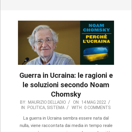
Guerra in Ucraina: le ragioni e
le soluzioni secondo Noam
Chomsky
2022-
BY:
MAURIZIO DELLADIO
ON:
14 MAG 2022
IN:
POLITICA
,
SISTEMA
WITH:
0 COMMENTS
05-
14
La guerra in Ucraina sembra essere nata dal
nulla, viene raccontata dai media in tempo reale