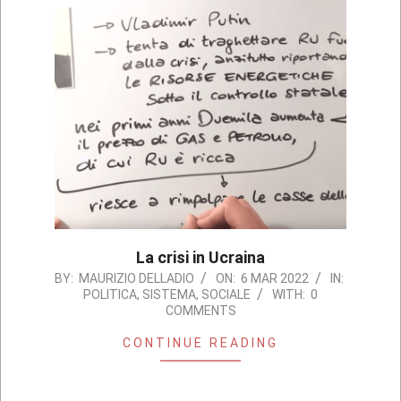
La crisi in Ucraina
2022-
BY:
MAURIZIO DELLADIO
ON:
6 MAR 2022
IN:
POLITICA
,
SISTEMA
,
SOCIALE
WITH:
0
03-
COMMENTS
06
CONTINUE READING