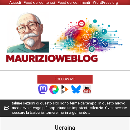
Accedi
Feed dei contenuti
Feed dei commenti
WordPress.org
Skip
to
content
MAURIZIO
WEBLOG
FOLLOW ME
Primary
talune sezioni di questo sito sono ferme da tempo. In questo nuovo
medioevo ritengo più opportuno un impotente silenzio. Ove dovesse
Navigation
cessare la barbarie, tornerermo in argomento...
Menu
Ucraina