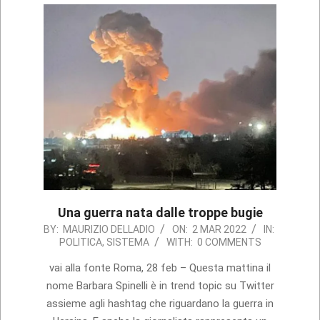
Una guerra nata dalle troppe bugie
2022-
BY:
MAURIZIO DELLADIO
ON:
2 MAR 2022
IN:
POLITICA
,
SISTEMA
WITH:
0 COMMENTS
03-
02
vai alla fonte Roma, 28 feb – Questa mattina il
nome Barbara Spinelli è in trend topic su Twitter
assieme agli hashtag che riguardano la guerra in