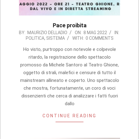
Pace proibita
2022-
BY:
MAURIZIO DELLADIO
ON:
8 MAG 2022
IN:
POLITICA
,
SISTEMA
WITH:
0 COMMENTS
05-
08
Ho visto, purtroppo con notevole e colpevole
ritardo, la registrazione dello spettacolo
promosso da Michele Santoro al Teatro Ghione,
oggetto di strali, malefici e censure di tutto il
mainstream allineato e coperto. Uno spettacolo
che mostra, fortunatamente, un coro di voci
dissenzienti che cerca di analizzare i fatti fuori
dallo
CONTINUE READING