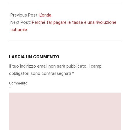
2012-
01-
Previous Post:
L’onda
07
Next Post:
Perché far pagare le tasse è una rivoluzione
culturale
LASCIA UN COMMENTO
Il tuo indirizzo email non sarà pubblicato.
I campi
obbligatori sono contrassegnati
*
Commento
*