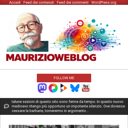
Accedi
Feed dei contenuti
Feed dei commenti
WordPress.org
Skip
to
content
MAURIZIO
WEBLOG
FOLLOW ME
Primary
talune sezioni di questo sito sono ferme da tempo. In questo nuovo
medioevo ritengo più opportuno un impotente silenzio. Ove dovesse
Navigation
cessare la barbarie, tornerermo in argomento...
Menu