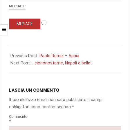
MI PIACE:
Caricamento
MI PIACE
in
corso…
2017-
04-
Previous Post:
Paolo Rumiz – Appia
25
Next Post:
…ciononostante, Napoli è bella!
LASCIA UN COMMENTO
Il tuo indirizzo email non sarà pubblicato.
I campi
obbligatori sono contrassegnati
*
Commento
*