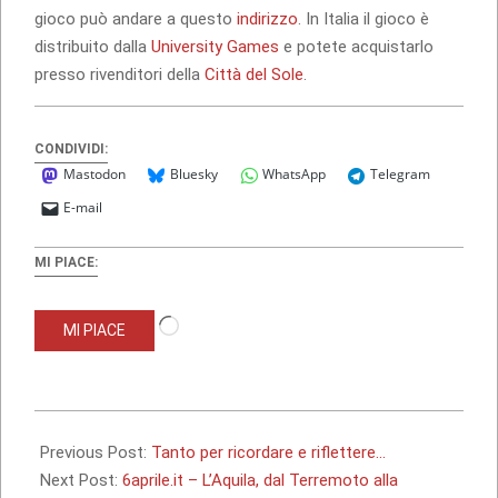
gioco può andare a questo
indirizzo
. In Italia il gioco è
distribuito dalla
University Games
e potete acquistarlo
presso rivenditori della
Città del Sole
.
CONDIVIDI:
Mastodon
Bluesky
WhatsApp
Telegram
E-mail
MI PIACE:
Caricamento
MI PIACE
in
corso…
2010-
07-
Previous Post:
Tanto per ricordare e riflettere…
26
Next Post:
6aprile.it – L’Aquila, dal Terremoto alla