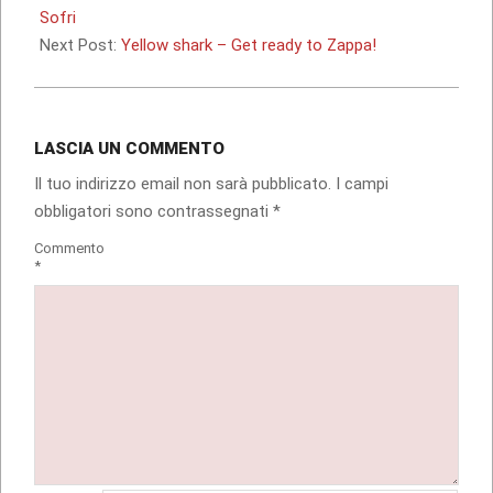
06
Sofri
Next Post:
Yellow shark – Get ready to Zappa!
LASCIA UN COMMENTO
Il tuo indirizzo email non sarà pubblicato.
I campi
obbligatori sono contrassegnati
*
Commento
*