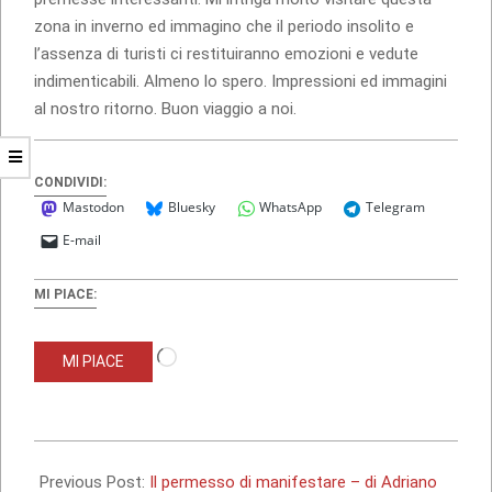
zona in inverno ed immagino che il periodo insolito e
l’assenza di turisti ci restituiranno emozioni e vedute
indimenticabili. Almeno lo spero. Impressioni ed immagini
al nostro ritorno. Buon viaggio a noi.
CONDIVIDI:
Mastodon
Bluesky
WhatsApp
Telegram
E-mail
MI PIACE:
Caricamento
MI PIACE
in
corso…
2011-
01-
Previous Post:
Il permesso di manifestare – di Adriano