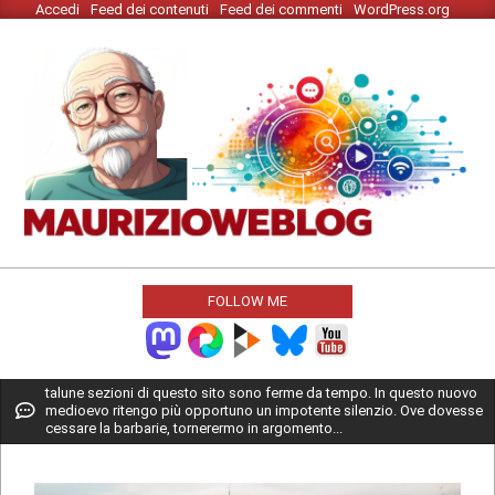
Accedi
Feed dei contenuti
Feed dei commenti
WordPress.org
Skip
to
content
MAURIZIO
WEBLOG
FOLLOW ME
Primary
talune sezioni di questo sito sono ferme da tempo. In questo nuovo
medioevo ritengo più opportuno un impotente silenzio. Ove dovesse
Navigation
cessare la barbarie, tornerermo in argomento...
Menu