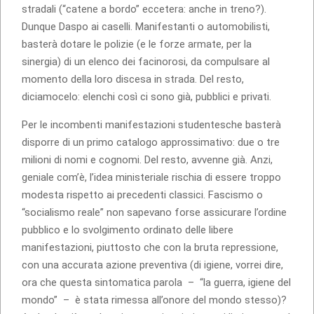
stradali (“catene a bordo” eccetera: anche in treno?).
Dunque Daspo ai caselli. Manifestanti o automobilisti,
basterà dotare le polizie (e le forze armate, per la
sinergia) di un elenco dei facinorosi, da compulsare al
momento della loro discesa in strada. Del resto,
diciamocelo: elenchi così ci sono già, pubblici e privati.
Per le incombenti manifestazioni studentesche basterà
disporre di un primo catalogo approssimativo: due o tre
milioni di nomi e cognomi. Del resto, avvenne già. Anzi,
geniale com’è, l’idea ministeriale rischia di essere troppo
modesta rispetto ai precedenti classici. Fascismo o
“socialismo reale” non sapevano forse assicurare l’ordine
pubblico e lo svolgimento ordinato delle libere
manifestazioni, piuttosto che con la bruta repressione,
con una accurata azione preventiva (di igiene, vorrei dire,
ora che questa sintomatica parola – “la guerra, igiene del
mondo” – è stata rimessa all’onore del mondo stesso)?