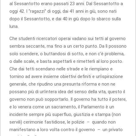
al Sessantotto erano passati 23 anni. Dal Sessantotto a
oggi 42. I “ragazzi” di oggi, dai 41 anni in giù, sono nati
dopo il Sessantotto, e dai 40 in giù dopo lo sbarco sulla
luna.
Che studenti ricercatori operai vadano sui tetti al governo
sembra seccante, ma fino a un certo punto. Da lì possono
solo scendere, o buttandosi di sotto, e non c’è problema,
o dalle scale, e basta aspettarli e rimetterli al loro posto.
Che dai tetti scendano nelle strade e le riempiano e
tornino ad avere insieme obiettivi definiti e un’ispirazione
generale, che ripudino una presunta riforma e non ne
possano più di un’intera idea del senso della vita, questo il
governo non può sopportarlo. Il governo ha tutto il potere,
e lo venera come un sacramento, il Parlamento è un
incidente sempre più superfluo, giustizia e stampa (non
servili) cerimonie fastidiose, le polizie – quando non
manifestano a loro volta contro il governo – un privato