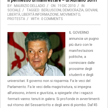
Il permesso di manifestare – di Adriano Sofri
BY:
MAURIZIO DELLADIO
ON:
19 DIC 2010
IN:
SOCIALE
TAGGED:
BERLUSCONI
,
DEMOCRAZIA
,
GIOVANI
,
LIBERTÀ
,
LIBERTÀ INFORMAZIONE
,
MOVIMENTO
,
PROTESTA
WITH:
0 COMMENTS
IL GOVERNO
annuncia un pugno
più duro con le
manifestazioni
politiche, a
cominciare dalle
prossime degli
studenti e degli
universitari. Il governo non si risparmia. Fa le veci del
Parlamento. Fa le veci della magistratura, si impegna
all’unisono, interni e giustizia, a spiegarle che i ragazzi
fermati vanno tenuti in galera. Si profonde in avvertimenti
sul ritorno del Sessantotto e degli anni di piombo. Dal’45