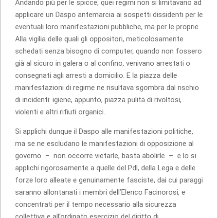
Andando più per le spicce, quei regimi non si limitavano ad
applicare un Daspo antemarcia ai sospetti dissidenti per le
eventuali loro manifestazioni pubbliche, ma per le proprie.
Alla vigilia delle quali gli oppositori, meticolosamente
schedati senza bisogno di computer, quando non fossero
già al sicuro in galera o al confino, venivano arrestati o
consegnati agli arresti a domicilio. E la piazza delle
manifestazioni di regime ne risultava sgombra dal rischio
di incidenti: igiene, appunto, piazza pulita di rivoltosi,
violenti e altri rifiuti organici.
Si applichi dunque il Daspo alle manifestazioni politiche,
ma se ne escludano le manifestazioni di opposizione al
governo – non occorre vietarle, basta abolirle – e lo si
applichi rigorosamente a quelle del Pdl, della Lega e delle
forze loro alleate e genuinamente fasciste, dai cui paraggi
saranno allontanati i membri dell’Elenco Facinorosi, e
concentrati per il tempo necessario alla sicurezza
collettiva e all’ordinato esercizio del diritto di