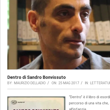
Dentro di Sandro Bonvissuto
BY:
MAURIZIO DELLADIO
ON:
25 MAG 2017
IN:
LETTERATU
“Dentro” è il libro di eso
percorso di una vita che, 
all’infanzia.