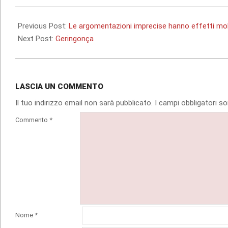
2017-
05-
Previous Post:
Le argomentazioni imprecise hanno effetti mol
25
Next Post:
Geringonça
LASCIA UN COMMENTO
Il tuo indirizzo email non sarà pubblicato.
I campi obbligatori 
Commento
*
Nome
*