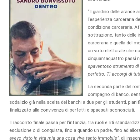
“Il giardino delle arance 
l’esperienza carceraria de
condizione carceraria. Af
sottrazione, tanto delle i
carceraria e quella del m
un voto elettorale che non
cinquantaquattro passi n
spaventoso strumento di 
perfetto. Ti accorgi di tu
La seconda parte del roma
compagno di banco, senza
sodalizio già nella scelta dei banchi a due per gli studenti, piani
finalizzato alla convivenza di perfetti e spaesati sconosciuti.
Il racconto finale passa per l’infanzia, tra ruoli e riti standardi
esclusione o di conquista, fino a quando un padre, fino ad all
avevo visto in vita mia una cosa viva tanto immobile”
, gli inseg