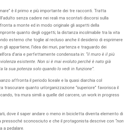
amare” è il primo e più importante dei tre racconti. Tratta
ll’adulto senza cadere nei reali ma scontati discorsi sulla
fronta a monte ed in modo originale gli aspetti della
mpronte quanto degli oggetti; la distanza incolmabile tra la vita
ondo esterno che toglie al recluso anche il desiderio di esprimere
 gli appartiene; l’idea dei muri, partenza e traguardo dei
ell’ora d’aria e perfettamente condensata in:
“il muro è il più
violenza esistente. Non si è mai evoluto perché è nato già
tta la sua potenza solo quando lo vedi in funzione”
.
nzo affronta il periodo liceale e la quasi diarchia col
 trascurare quanto un’organizzazione “superiore” favorisca il
ficando, tra mura simili a quelle del carcere, un work in progress
zzati, dove il saper andare o meno in bicicletta diventa elemento di
ora pressoché sconosciuto e che il protagonista descrive con
“non
na a pedalare.