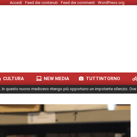
Accedi
Feed dei contenuti
Feed dei commenti
WordPress.org
CULTURA
NEW MEDIA
TUTTINTORNO
. In questo nuovo medioevo ritengo più opportuno un impotente silenzio. Ove 