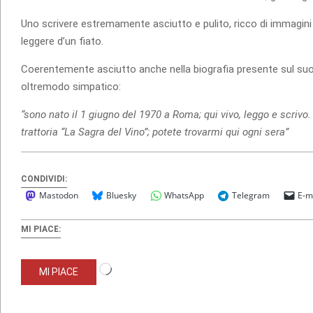
Uno scrivere estremamente asciutto e pulito, ricco di immagini 
leggere d’un fiato.
Coerentemente asciutto anche nella biografia presente sul su
oltremodo simpatico:
“sono nato il 1 giugno del 1970 a Roma; qui vivo, leggo e scrivo.
trattoria “La Sagra del Vino”; potete trovarmi qui ogni sera”
CONDIVIDI:
Mastodon
Bluesky
WhatsApp
Telegram
E-m
MI PIACE:
Caricamento
MI PIACE
in
corso…