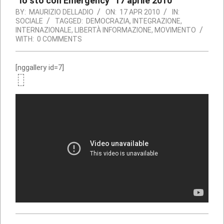
“Io sto con Emergency” 17 aprile 2010
BY:
MAURIZIO DELLADIO
ON:
17 APR 2010
IN:
SOCIALE
TAGGED:
DEMOCRAZIA
,
INTEGRAZIONE
,
INTERNAZIONALE
,
LIBERTÀ INFORMAZIONE
,
MOVIMENTO
WITH:
0 COMMENTS
[nggallery id=7]