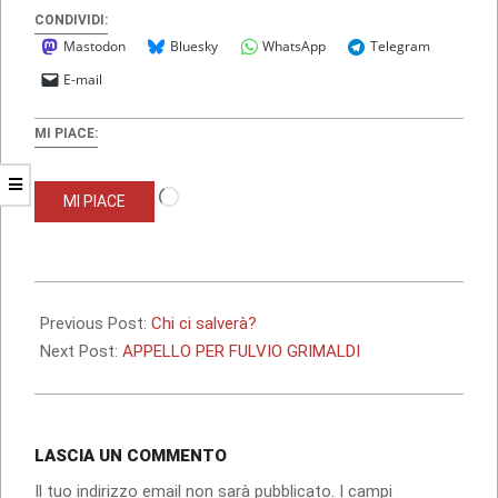
CONDIVIDI:
Mastodon
Bluesky
WhatsApp
Telegram
E-mail
MI PIACE:
Caricamento
MI PIACE
in
corso…
2010-
04-
Previous Post:
Chi ci salverà?
17
Next Post:
APPELLO PER FULVIO GRIMALDI
LASCIA UN COMMENTO
Il tuo indirizzo email non sarà pubblicato.
I campi