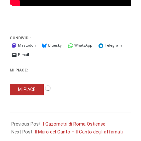
CONDIVIDI:
Mastodon
Bluesky
WhatsApp
Telegram
E-mail
MI PIACE:
Caricamento
MI PIACE
in
corso…
2015-
02-
Previous Post:
I Gazometri di Roma Ostiense
02
Next Post:
Il Muro del Canto – Il Canto degli affamati