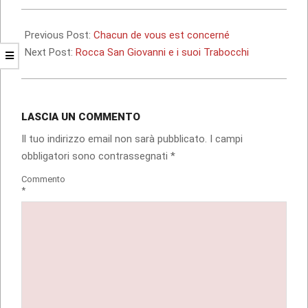
2010-
11-
Previous Post:
Chacun de vous est concerné
27
Next Post:
Rocca San Giovanni e i suoi Trabocchi
LASCIA UN COMMENTO
Il tuo indirizzo email non sarà pubblicato.
I campi
obbligatori sono contrassegnati
*
Commento
*