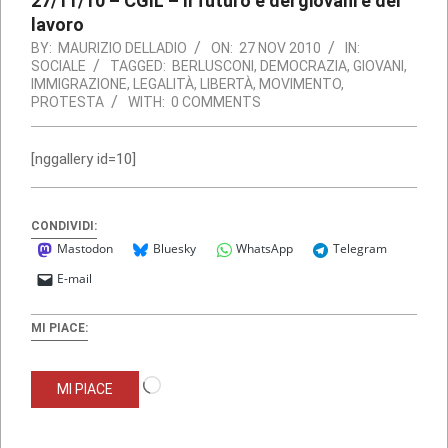
27/11/10 – CGIL – Il futuro è dei giovani e del
lavoro
BY:
MAURIZIO DELLADIO
ON:
27 NOV 2010
IN:
SOCIALE
TAGGED:
BERLUSCONI
,
DEMOCRAZIA
,
GIOVANI
,
IMMIGRAZIONE
,
LEGALITÀ
,
LIBERTÀ
,
MOVIMENTO
,
PROTESTA
WITH:
0 COMMENTS
[nggallery id=10]
CONDIVIDI:
Mastodon
Bluesky
WhatsApp
Telegram
E-mail
MI PIACE:
Caricamento
MI PIACE
in
corso…