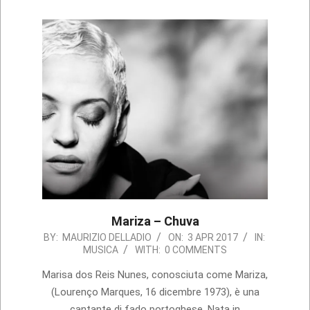
Mariza – Chuva
2017-
BY:
MAURIZIO DELLADIO
ON:
3 APR 2017
IN:
MUSICA
WITH:
0 COMMENTS
04-
03
Marisa dos Reis Nunes, conosciuta come Mariza,
(Lourenço Marques, 16 dicembre 1973), è una
cantante di fado portoghese. Nata in