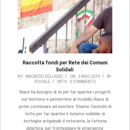
Raccolta fondi per Rete dei Comuni
Solidali
2019-
BY:
MAURIZIO DELLADIO
ON:
3 MAG 2019
IN:
SOCIALE
WITH:
0 COMMENTS
05-
03
Riace ha bisogno di te per far ripartire i progetti
sul territorio e permettere al modello Riace di
poter continuare ad esistere. Stiamo facendo di
tutto per far ripartire il turismo solidale, le
botteghe artigianali, il ristorante, la fattoria
didattica, per fronteggiare le emergenze: