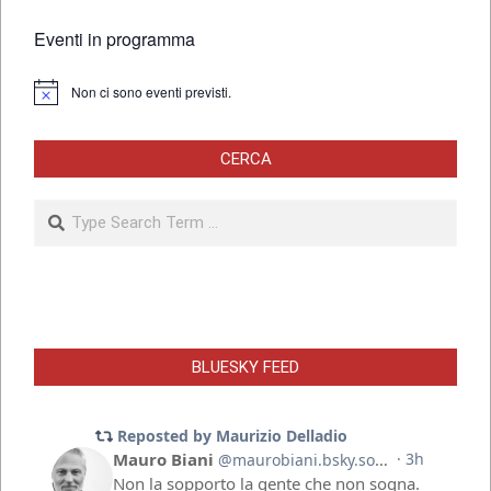
degli
articoli
Eventi in programma
Non ci sono eventi previsti.
Notice
CERCA
Search
BLUESKY FEED