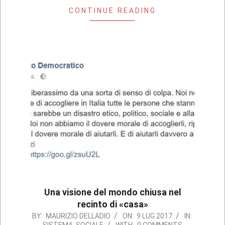
CONTINUE READING
Una visione del mondo chiusa nel
recinto di «casa»
2017-
BY:
MAURIZIO DELLADIO
ON:
9 LUG 2017
IN: