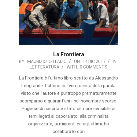
La Frontiera
2017-
BY:
MAURIZIO DELLADIO
ON:
14 DIC 2017
IN:
LETTERATURA
WITH:
0 COMMENTS
12-
14
La Frontiera è l’ultimo libro scritto da Alessandro
Leogrande. L’ultimo nel vero senso della parola
visto che l’autore è purtroppo prematuramente
scomparso a quarant’anni nel novembre scorso.
Pugliese di nascita è stato sempre sensibile ai
temi legati al caporalato, alla criminalità
organizzata, ai migranti ed agli ultimi, ha
collaborato con