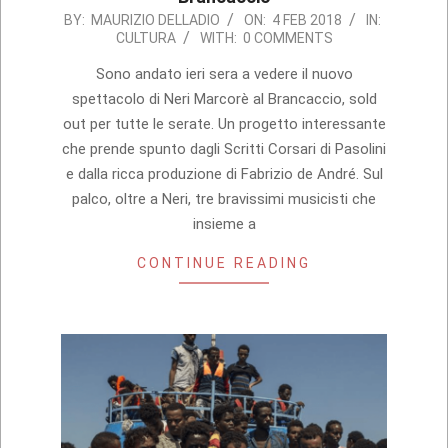
2018-
BY:
MAURIZIO DELLADIO
ON:
4 FEB 2018
IN:
CULTURA
WITH:
0 COMMENTS
02-
04
Sono andato ieri sera a vedere il nuovo
spettacolo di Neri Marcorè al Brancaccio, sold
out per tutte le serate. Un progetto interessante
che prende spunto dagli Scritti Corsari di Pasolini
e dalla ricca produzione di Fabrizio de André. Sul
palco, oltre a Neri, tre bravissimi musicisti che
insieme a
CONTINUE READING