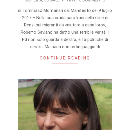
SISTEMA
,
SOCIALE
WITH:
0 COMMENTS
07-
09
di Tommaso Montanari dal Manifesto del 9 luglio
2017 – Nella sua cruda parafrasi della slide di
Renzi sui migranti da «aiutare a casa loro»,
Roberto Saviano ha detto una terribile verità: il
Pd non solo guarda a destra, e fa politiche di
destra. Ma parla con un linguaggio di
CONTINUE READING