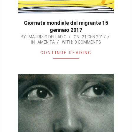
Giornata mondiale del migrante 15
gennaio 2017
2017-
BY:
MAURIZIO DELLADIO
ON:
21 GEN 2017
IN:
AMENITÀ
WITH:
0 COMMENTS
01-
21
CONTINUE READING