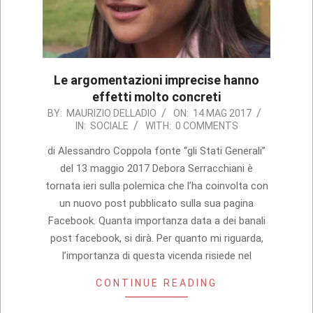
Le argomentazioni imprecise hanno
effetti molto concreti
2017-
BY:
MAURIZIO DELLADIO
ON:
14 MAG 2017
IN:
SOCIALE
WITH:
0 COMMENTS
05-
14
di Alessandro Coppola fonte “gli Stati Generali”
del 13 maggio 2017 Debora Serracchiani è
tornata ieri sulla polemica che l’ha coinvolta con
un nuovo post pubblicato sulla sua pagina
Facebook. Quanta importanza data a dei banali
post facebook, si dirà. Per quanto mi riguarda,
l’importanza di questa vicenda risiede nel
CONTINUE READING