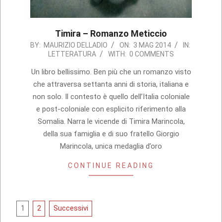
Timira – Romanzo Meticcio
2014-
BY:
MAURIZIO DELLADIO
ON:
3 MAG 2014
IN:
LETTERATURA
WITH:
0 COMMENTS
05-
03
Un libro bellissimo. Ben più che un romanzo visto
che attraversa settanta anni di storia, italiana e
non solo. Il contesto è quello dell’Italia coloniale
e post-coloniale con esplicito riferimento alla
Somalia. Narra le vicende di Timira Marincola,
della sua famiglia e di suo fratello Giorgio
Marincola, unica medaglia d’oro
CONTINUE READING
Paginazione
1
2
Successivi