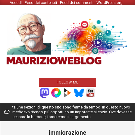
Accedi
Feed dei contenuti
Feed dei commenti
WordPress.org
Skip
to
content
MAURIZIO
WEBLOG
FOLLOW ME
Primary
talune sezioni di questo sito sono ferme da tempo. In questo nuovo
medioevo ritengo più opportuno un impotente silenzio. Ove dovesse
Navigation
cessare la barbarie, tornerermo in argomento...
Menu
immigrazione