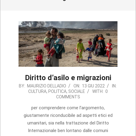
Diritto d’asilo e migrazioni
2022-
BY:
MAURIZIO DELLADIO
ON:
13 GIU 2022
IN:
CULTURA
,
POLITICA
,
SOCIALE
WITH:
0
06-
COMMENTS
13
per comprendere come l’argomento,
giustamente riconducibile ad aspetti etici ed
umanitari, sia nella trattazione del Diritto
Internazionale ben lontano dalle comuni