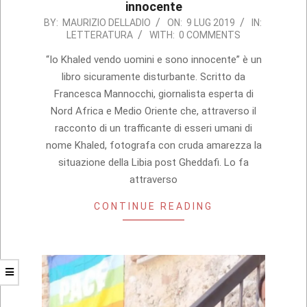
innocente
2019-
BY:
MAURIZIO DELLADIO
ON:
9 LUG 2019
IN:
LETTERATURA
WITH:
0 COMMENTS
07-
09
“Io Khaled vendo uomini e sono innocente” è un
libro sicuramente disturbante. Scritto da
Francesca Mannocchi, giornalista esperta di
Nord Africa e Medio Oriente che, attraverso il
racconto di un trafficante di esseri umani di
nome Khaled, fotografa con cruda amarezza la
situazione della Libia post Gheddafi. Lo fa
attraverso
CONTINUE READING