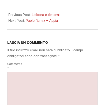
2017-
04-
Previous Post:
Lisbona e dintorni
03
Next Post:
Paolo Rumiz – Appia
LASCIA UN COMMENTO
Il tuo indirizzo email non sarà pubblicato.
I campi
obbligatori sono contrassegnati
*
Commento
*