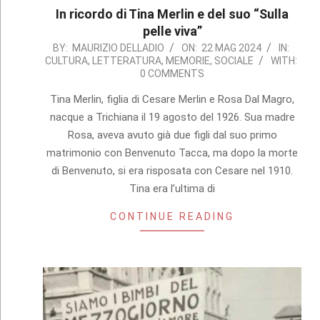
In ricordo di Tina Merlin e del suo “Sulla
pelle viva”
2024-
BY:
MAURIZIO DELLADIO
ON:
22 MAG 2024
IN:
CULTURA
,
LETTERATURA
,
MEMORIE
,
SOCIALE
WITH:
05-
0 COMMENTS
22
Tina Merlin, figlia di Cesare Merlin e Rosa Dal Magro,
nacque a Trichiana il 19 agosto del 1926. Sua madre
Rosa, aveva avuto già due figli dal suo primo
matrimonio con Benvenuto Tacca, ma dopo la morte
di Benvenuto, si era risposata con Cesare nel 1910.
Tina era l’ultima di
CONTINUE READING