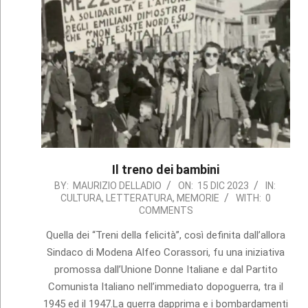
Il treno dei bambini
2023-
BY:
MAURIZIO DELLADIO
ON:
15 DIC 2023
IN:
CULTURA
,
LETTERATURA
,
MEMORIE
WITH:
0
12-
COMMENTS
15
Quella dei “Treni della felicità”, così definita dall’allora
Sindaco di Modena Alfeo Corassori, fu una iniziativa
promossa dall’Unione Donne Italiane e dal Partito
Comunista Italiano nell’immediato dopoguerra, tra il
1945 ed il 1947.La guerra dapprima e i bombardamenti