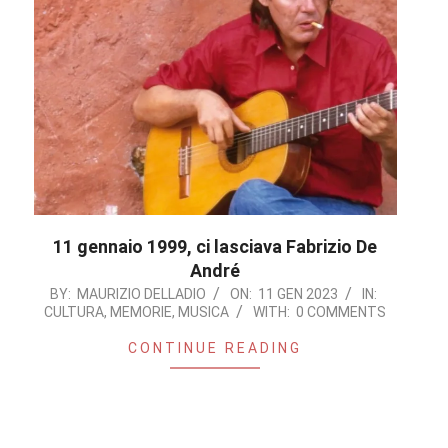
11 gennaio 1999, ci lasciava Fabrizio De
André
2023-
BY:
MAURIZIO DELLADIO
ON:
11 GEN 2023
IN:
CULTURA
,
MEMORIE
,
MUSICA
WITH:
0 COMMENTS
01-
11
CONTINUE READING