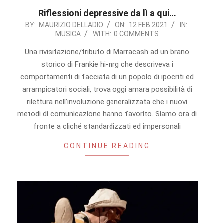
Riflessioni depressive da lì a qui…
2021-
BY:
MAURIZIO DELLADIO
ON:
12 FEB 2021
IN:
MUSICA
WITH:
0 COMMENTS
02-
12
Una rivisitazione/tributo di Marracash ad un brano
storico di Frankie hi-nrg che descriveva i
comportamenti di facciata di un popolo di ipocriti ed
arrampicatori sociali, trova oggi amara possibilità di
rilettura nell’involuzione generalizzata che i nuovi
metodi di comunicazione hanno favorito. Siamo ora di
fronte a cliché standardizzati ed impersonali
CONTINUE READING