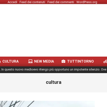
Accedi
Feed dei contenuti
Feed dei commenti
WordPress.org
CULTURA
NEW MEDIA
TUTTINTORNO
. In questo nuovo medioevo ritengo più opportuno un impotente silenzio. Ove 
cultura