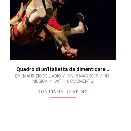
Quadro di un’Italietta da dimenticare…
2019-
BY:
MAURIZIO DELLADIO
ON:
5 MAG 2019
IN:
MUSICA
WITH:
0 COMMENTS
05-
05
CONTINUE READING