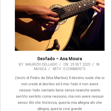
Desfado – Ana Moura
2020-
BY:
MAURIZIO DELLADIO
ON:
29 SET 2020
IN:
MUSICA
WITH:
0 COMMENTS
09-
29
(testo di Pedro da Silva Martins) Il destino vuole che io
non creda al destino ed il mio fado è non avere
nessun fado cantarlo bene senza neanche averlo
sentito sentirlo come nessuno, ma non avere nessun
senso Ahi che tristezza, questa mia allegria ahi che
allegria, questa così grande