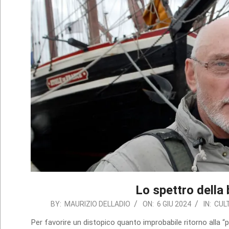
Lo spettro della 
2024-
BY:
MAURIZIO DELLADIO
ON:
6 GIU 2024
IN:
CUL
06-
Per favorire un distopico quanto improbabile ritorno alla “p