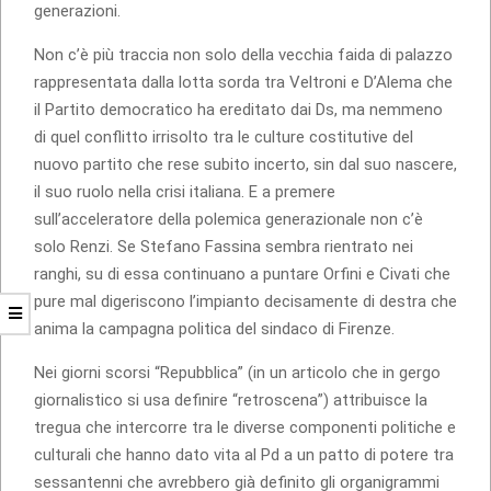
generazioni.
Non c’è più traccia non solo della vecchia faida di palazzo
rappresentata dalla lotta sorda tra Veltroni e D’Alema che
il Partito democratico ha ereditato dai Ds, ma nemmeno
di quel conflitto irrisolto tra le culture costitutive del
nuovo partito che rese subito incerto, sin dal suo nascere,
il suo ruolo nella crisi italiana. E a premere
sull’acceleratore della polemica generazionale non c’è
solo Renzi. Se Stefano Fassina sembra rientrato nei
ranghi, su di essa continuano a puntare Orfini e Civati che
pure mal digeriscono l’impianto decisamente di destra che
anima la campagna politica del sindaco di Firenze.
Nei giorni scorsi “Repubblica” (in un articolo che in gergo
giornalistico si usa definire “retroscena”) attribuisce la
tregua che intercorre tra le diverse componenti politiche e
culturali che hanno dato vita al Pd a un patto di potere tra
sessantenni che avrebbero già definito gli organigrammi