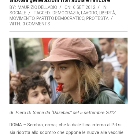
Giovani generazioni fra rabbia e rancore
BY:
MAURIZIO DELLADIO
ON:
6 SET 2012
IN:
SOCIALE
TAGGED:
DEMOCRAZIA
,
LAVORO
,
LIBERTÀ
,
MOVIMENTO
,
PARTITO DEMOCRATICO
,
PROTESTA
WITH:
0 COMMENTS
di Piero Di Siena da “Dazebao” del 5 settembre 2012
ROMA – Sembra, ormai, che la dialettica interna al Pd si
sia ridotta allo scontro che oppone le nuove alle vecchie