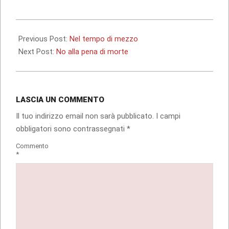
corso…
2012-
09-
Previous Post:
Nel tempo di mezzo
06
Next Post:
No alla pena di morte
LASCIA UN COMMENTO
Il tuo indirizzo email non sarà pubblicato.
I campi
obbligatori sono contrassegnati
*
Commento
*