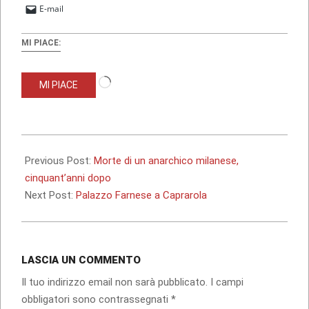
E-mail
MI PIACE:
Caricamento
MI PIACE
in
corso…
2019-
08-
Previous Post:
Morte di un anarchico milanese,
18
cinquant’anni dopo
Next Post:
Palazzo Farnese a Caprarola
LASCIA UN COMMENTO
Il tuo indirizzo email non sarà pubblicato.
I campi
obbligatori sono contrassegnati
*