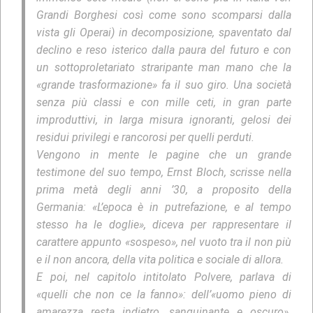
Grandi Borghesi così come sono scomparsi dalla
vista gli Operai) in decomposizione, spaventato dal
declino e reso isterico dalla paura del futuro e con
un sottoproletariato straripante man mano che la
«grande trasformazione» fa il suo giro. Una società
senza più classi e con mille ceti, in gran parte
improduttivi, in larga misura ignoranti, gelosi dei
residui privilegi e rancorosi per quelli perduti.
Vengono in mente le pagine che un grande
testimone del suo tempo, Ernst Bloch, scrisse nella
prima metà degli anni ’30, a proposito della
Germania: «L’epoca è in putrefazione, e al tempo
stesso ha le doglie», diceva per rappresentare il
carattere appunto «sospeso», nel vuoto tra il non più
e il non ancora, della vita politica e sociale di allora.
E poi, nel capitolo intitolato Polvere, parlava di
«quelli che non ce la fanno»: dell’«uomo pieno di
amarezza resta indietro, sanguinante e oscuro».