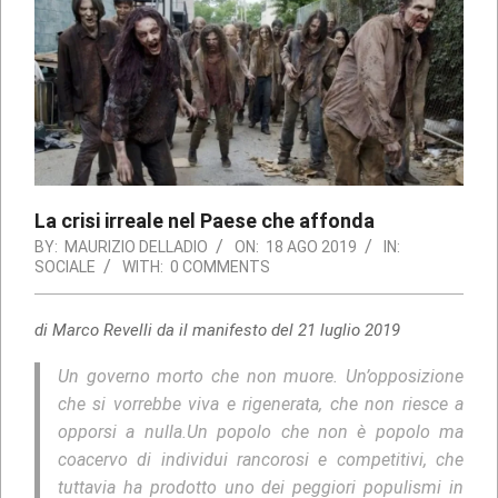
La crisi irreale nel Paese che affonda
BY:
MAURIZIO DELLADIO
ON:
18 AGO 2019
IN:
SOCIALE
WITH:
0 COMMENTS
di Marco Revelli da il manifesto del 21 luglio 2019
Un governo morto che non muore. Un’opposizione
che si vorrebbe viva e rigenerata, che non riesce a
opporsi a nulla.Un popolo che non è popolo ma
coacervo di individui rancorosi e competitivi, che
tuttavia ha prodotto uno dei peggiori populismi in