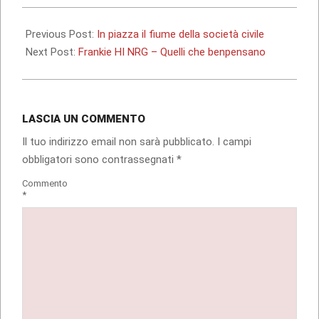
2009-
12-
Previous Post:
In piazza il fiume della società civile
06
Next Post:
Frankie HI NRG – Quelli che benpensano
LASCIA UN COMMENTO
Il tuo indirizzo email non sarà pubblicato.
I campi
obbligatori sono contrassegnati
*
Commento
*