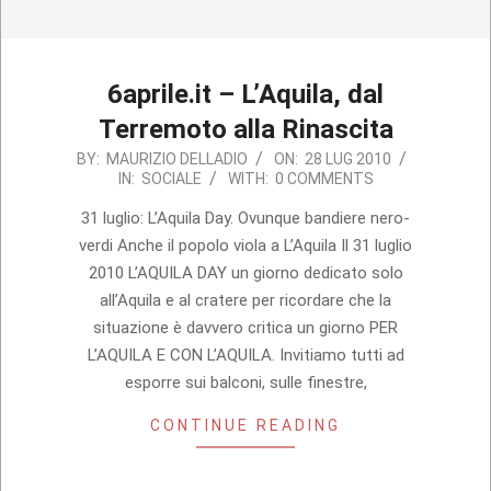
6aprile.it – L’Aquila, dal
Terremoto alla Rinascita
2010-
BY:
MAURIZIO DELLADIO
ON:
28 LUG 2010
IN:
SOCIALE
WITH:
0 COMMENTS
07-
28
31 luglio: L’Aquila Day. Ovunque bandiere nero-
verdi Anche il popolo viola a L’Aquila Il 31 luglio
2010 L’AQUILA DAY un giorno dedicato solo
all’Aquila e al cratere per ricordare che la
situazione è davvero critica un giorno PER
L’AQUILA E CON L’AQUILA. Invitiamo tutti ad
esporre sui balconi, sulle finestre,
CONTINUE READING