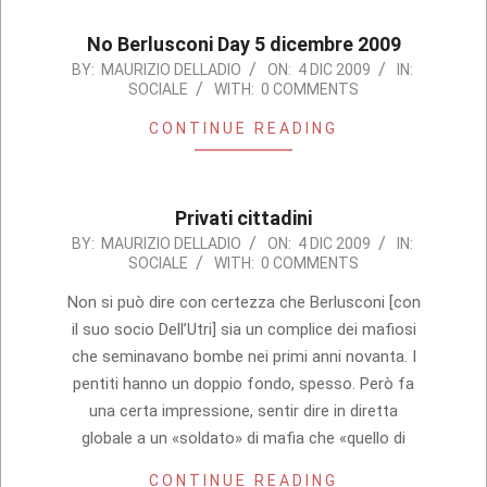
No Berlusconi Day 5 dicembre 2009
2009-
BY:
MAURIZIO DELLADIO
ON:
4 DIC 2009
IN:
SOCIALE
WITH:
0 COMMENTS
12-
04
CONTINUE READING
Privati cittadini
2009-
BY:
MAURIZIO DELLADIO
ON:
4 DIC 2009
IN:
SOCIALE
WITH:
0 COMMENTS
12-
04
Non si può dire con certezza che Berlusconi [con
il suo socio Dell’Utri] sia un complice dei mafiosi
che seminavano bombe nei primi anni novanta. I
pentiti hanno un doppio fondo, spesso. Però fa
una certa impressione, sentir dire in diretta
globale a un «soldato» di mafia che «quello di
CONTINUE READING