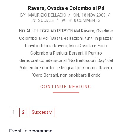
Ravera, Ovadia e Colombo al Pd
2009-
BY:
MAURIZIO DELLADIO
ON:
18 NOV 2009
IN:
SOCIALE
WITH:
0 COMMENTS
11-
18
NO ALLE LEGGI AD PERSONAM Ravera, Ovadia e
Colombo al Pd: “Basta esitazioni, tutti in piazza”
L’invito di Lidia Ravera, Moni Ovadia e Furio
Colombo a Pierluigi Bersani: il Partito
democratico aderisca al “No Berlusconi Day” del
5 dicembre contro le leggi ad personam. Ravera:
“Caro Bersani, non snobbare il grido
CONTINUE READING
Paginazione
1
2
Successivi
degli
articoli
Eventi in programma