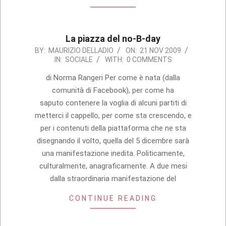
La piazza del no-B-day
2009-
BY:
MAURIZIO DELLADIO
ON:
21 NOV 2009
IN:
SOCIALE
WITH:
0 COMMENTS
11-
21
di Norma Rangeri Per come è nata (dalla
comunità di Facebook), per come ha
saputo contenere la voglia di alcuni partiti di
metterci il cappello, per come sta crescendo, e
per i contenuti della piattaforma che ne sta
disegnando il volto, quella del 5 dicembre sarà
una manifestazione inedita. Politicamente,
culturalmente, anagraficamente. A due mesi
dalla straordinaria manifestazione del
CONTINUE READING