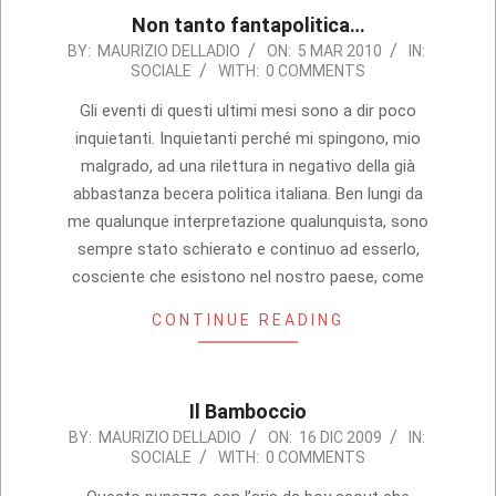
Non tanto fantapolitica…
2010-
BY:
MAURIZIO DELLADIO
ON:
5 MAR 2010
IN:
SOCIALE
WITH:
0 COMMENTS
03-
05
Gli eventi di questi ultimi mesi sono a dir poco
inquietanti. Inquietanti perché mi spingono, mio
malgrado, ad una rilettura in negativo della già
abbastanza becera politica italiana. Ben lungi da
me qualunque interpretazione qualunquista, sono
sempre stato schierato e continuo ad esserlo,
cosciente che esistono nel nostro paese, come
CONTINUE READING
Il Bamboccio
2009-
BY:
MAURIZIO DELLADIO
ON:
16 DIC 2009
IN:
SOCIALE
WITH:
0 COMMENTS
12-
16