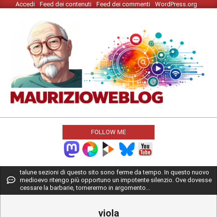
Accedi
Feed dei contenuti
Feed dei commenti
WordPress.org
Skip
to
content
MAURIZIO
WEBLOG
FOLLOW ME
Primary
talune sezioni di questo sito sono ferme da tempo. In questo nuovo
medioevo ritengo più opportuno un impotente silenzio. Ove dovesse
Navigation
cessare la barbarie, tornerermo in argomento...
Menu
viola