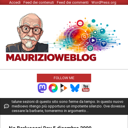
Accedi
Feed dei contenuti
Feed dei commenti
WordPress.org
Skip
to
content
MAURIZIO
WEBLOG
FOLLOW ME
Primary
talune sezioni di questo sito sono ferme da tempo. In questo nuovo
medioevo ritengo più opportuno un impotente silenzio. Ove dovesse
Navigation
cessare la barbarie, tornerermo in argomento...
Menu