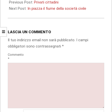
12-
Previous Post:
Privati cittadini
04
Next Post:
In piazza il fiume della società civile
LASCIA UN COMMENTO
Il tuo indirizzo email non sarà pubblicato.
I campi
obbligatori sono contrassegnati
*
Commento
*