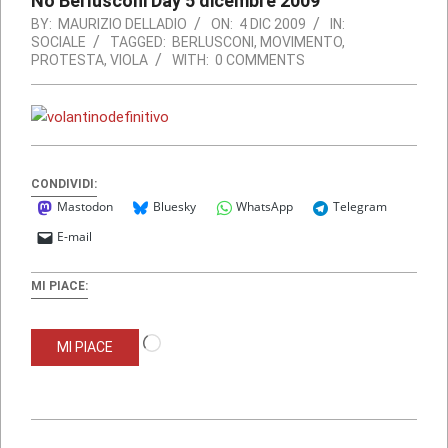
No Berlusconi Day 5 dicembre 2009
BY:
MAURIZIO DELLADIO
ON:
4 DIC 2009
IN:
SOCIALE
TAGGED:
BERLUSCONI
,
MOVIMENTO
,
PROTESTA
,
VIOLA
WITH:
0 COMMENTS
CONDIVIDI:
Mastodon
Bluesky
WhatsApp
Telegram
E-mail
MI PIACE:
Caricamento
MI PIACE
in
corso…
2009-