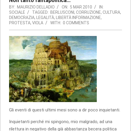
Non tanto fantapolitica…
BY:
MAURIZIO DELLADIO
ON:
5 MAR 2010
IN:
SOCIALE
TAGGED:
BERLUSCONI
,
CORRUZIONE
,
CULTURA
,
DEMOCRAZIA
,
LEGALITÀ
,
LIBERTÀ INFORMAZIONE
,
PROTESTA
,
VIOLA
WITH:
0 COMMENTS
Gli eventi di questi ultimi mesi sono a dir poco inquietanti.
Inquietanti perché mi spingono, mio malgrado, ad una
rilettura in negativo della già abbastanza becera politica