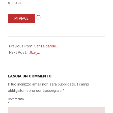
MI PIACE:
Caricamento
MI PIACE
in
corso…
2010-
03-
Previous Post:
Senza parole…
05
Next Post:
…!مرحبا
LASCIA UN COMMENTO
Il tuo indirizzo email non sarà pubblicato.
I campi
obbligatori sono contrassegnati
*
Commento
*