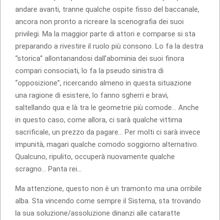
andare avanti, tranne qualche ospite fisso del baccanale,
ancora non pronto a ricreare la scenografia dei suoi
privilegi. Ma la maggior parte di attori e comparse si sta
preparando a rivestire il ruolo più consono. Lo fa la destra
“storica” allontanandosi dall’abominia dei suoi finora
compari consociati, lo fa la pseudo sinistra di
“opposizione”, ricercando almeno in questa situazione
una ragione di esistere, lo fanno sgherri e bravi,
saltellando qua e là tra le geometrie più comode… Anche
in questo caso, come allora, ci sarà qualche vittima
sacrificale, un prezzo da pagare… Per molti ci sarà invece
impunità, magari qualche comodo soggiorno alternativo.
Qualcuno, ripulito, occuperà nuovamente qualche
scragno… Panta rei…
Ma attenzione, questo non è un tramonto ma una orribile
alba. Sta vincendo come sempre il Sistema, sta trovando
la sua soluzione/assoluzione dinanzi alle cataratte