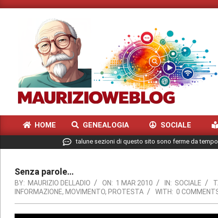
Skip
to
content
MAURIZIO
HOME
GENEALOGIA
SOCIALE
WEBLOG
Primary
talune sezioni di questo sito sono ferme da tempo
Navigation
Menu
Senza parole…
BY:
MAURIZIO DELLADIO
ON:
1 MAR 2010
IN:
SOCIALE
T
INFORMAZIONE
,
MOVIMENTO
,
PROTESTA
WITH:
0 COMMENT