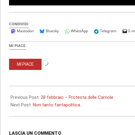
CONDIVIDI:
Mastodon
Bluesky
WhatsApp
Telegram
E-m
MI PIACE:
Caricamento
MI PIACE
in
corso…
2010-
03-
Previous Post:
28 febbraio – Protesta delle Carriole
01
Next Post:
Non tanto fantapolitica…
LASCIA UN COMMENTO