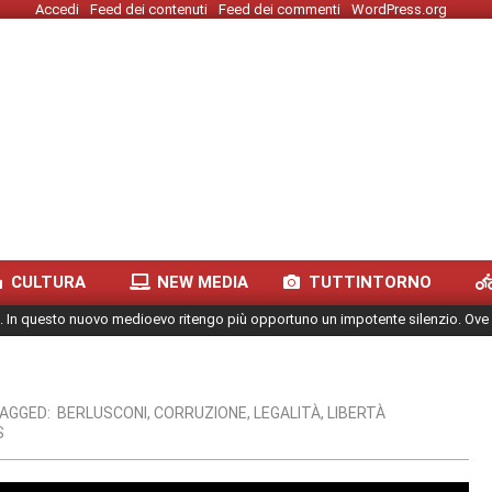
Accedi
Feed dei contenuti
Feed dei commenti
WordPress.org
CULTURA
NEW MEDIA
TUTTINTORNO
. In questo nuovo medioevo ritengo più opportuno un impotente silenzio. Ove 
AGGED:
BERLUSCONI
,
CORRUZIONE
,
LEGALITÀ
,
LIBERTÀ
S