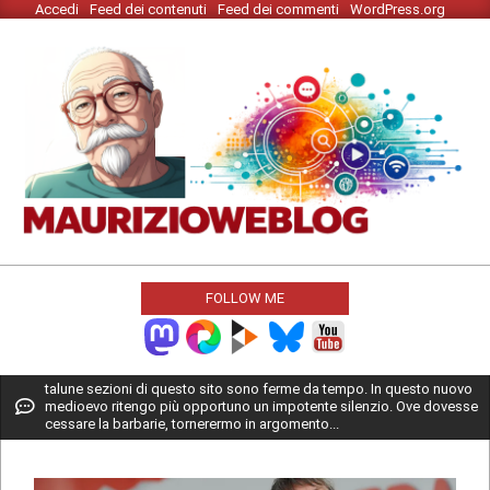
Accedi
Feed dei contenuti
Feed dei commenti
WordPress.org
Skip
to
content
MAURIZIO
WEBLOG
FOLLOW ME
Primary
talune sezioni di questo sito sono ferme da tempo. In questo nuovo
medioevo ritengo più opportuno un impotente silenzio. Ove dovesse
Navigation
cessare la barbarie, tornerermo in argomento...
Menu