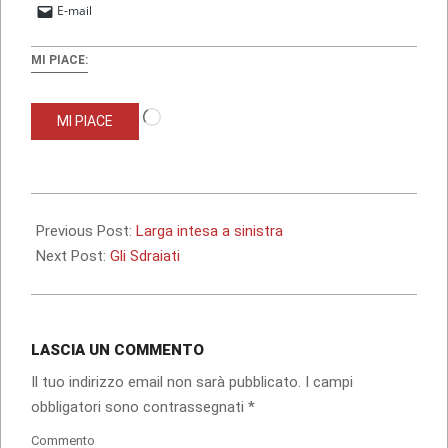
E-mail
MI PIACE:
Caricamento
MI PIACE
in
corso…
2013-
09-
Previous Post:
Larga intesa a sinistra
10
Next Post:
Gli Sdraiati
LASCIA UN COMMENTO
Il tuo indirizzo email non sarà pubblicato.
I campi
obbligatori sono contrassegnati
*
Commento