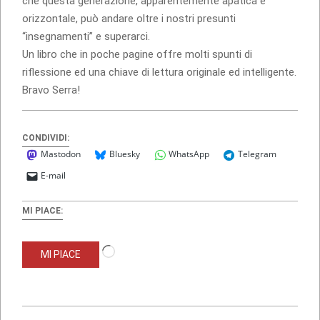
che questa generazione, apparentemente apatica e
orizzontale, può andare oltre i nostri presunti
“insegnamenti” e superarci.
Un libro che in poche pagine offre molti spunti di
riflessione ed una chiave di lettura originale ed intelligente.
Bravo Serra!
CONDIVIDI:
Mastodon
Bluesky
WhatsApp
Telegram
E-mail
MI PIACE:
Caricamento
MI PIACE
in
corso…
2013-