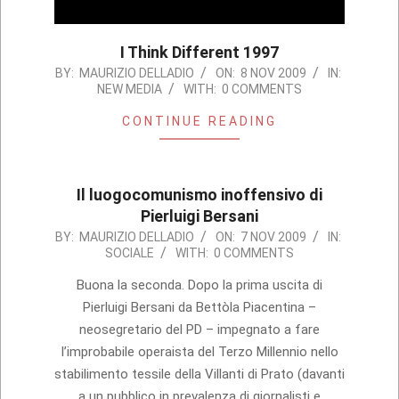
I Think Different 1997
2009-
BY:
MAURIZIO DELLADIO
ON:
8 NOV 2009
IN:
NEW MEDIA
WITH:
0 COMMENTS
11-
08
CONTINUE READING
Il luogocomunismo inoffensivo di
Pierluigi Bersani
2009-
BY:
MAURIZIO DELLADIO
ON:
7 NOV 2009
IN:
SOCIALE
WITH:
0 COMMENTS
11-
07
Buona la seconda. Dopo la prima uscita di
Pierluigi Bersani da Bettòla Piacentina –
neosegretario del PD – impegnato a fare
l’improbabile operaista del Terzo Millennio nello
stabilimento tessile della Villanti di Prato (davanti
a un pubblico in prevalenza di giornalisti e