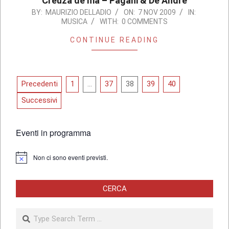
Creuza de ma – Pagani & De André
2009-
BY:
MAURIZIO DELLADIO
ON:
7 NOV 2009
IN:
MUSICA
WITH:
0 COMMENTS
11-
07
CONTINUE READING
Paginazione
Precedenti
1
…
37
38
39
40
degli
Successivi
articoli
Eventi in programma
Non ci sono eventi previsti.
Notice
CERCA
Search