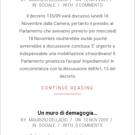
IN:
SOCIALE
WITH:
0 COMMENTS
11-
10
Il decreto 135/09 sarà discusso lunedì 16
Novembre dalla Camera, pertanto il presidio al
Parlamento che avevamo previsto per mercoledì
18 Novembre risulterebbe inutile poichè
avverrebbe a discussione conclusa. E’ urgente e
indispensabile una mobilitazione straordinaria! Il
Parlamento privatizza l’acqua! Impediamolo! In
concomitanza con la discussione dell’Art. 15 del
decreto
CONTINUE READING
Un muro di demagogia…
2009-
BY:
MAURIZIO DELLADIO
ON:
10 NOV 2009
IN:
SOCIALE
WITH:
0 COMMENTS
11-