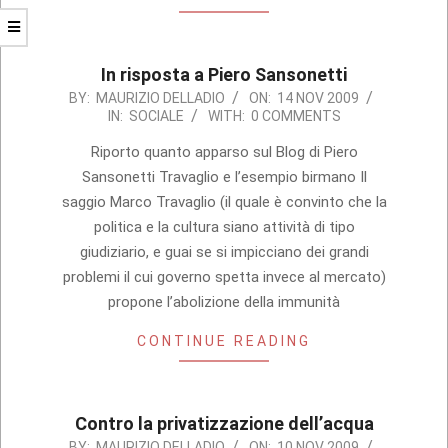
In risposta a Piero Sansonetti
2009-
BY:
MAURIZIO DELLADIO
ON:
14 NOV 2009
IN:
SOCIALE
WITH:
0 COMMENTS
11-
14
Riporto quanto apparso sul Blog di Piero
Sansonetti Travaglio e l’esempio birmano Il
saggio Marco Travaglio (il quale è convinto che la
politica e la cultura siano attività di tipo
giudiziario, e guai se si impicciano dei grandi
problemi il cui governo spetta invece al mercato)
propone l’abolizione della immunità
CONTINUE READING
Contro la privatizzazione dell’acqua
2009-
BY:
MAURIZIO DELLADIO
ON:
10 NOV 2009