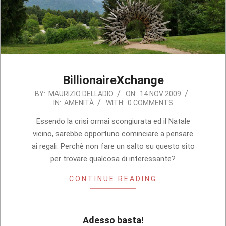
BillionaireXchange
2009-
BY:
MAURIZIO DELLADIO
ON:
14 NOV 2009
IN:
AMENITÀ
WITH:
0 COMMENTS
11-
14
Essendo la crisi ormai scongiurata ed il Natale
vicino, sarebbe opportuno cominciare a pensare
ai regali. Perchè non fare un salto su questo sito
per trovare qualcosa di interessante?
CONTINUE READING
Adesso basta!