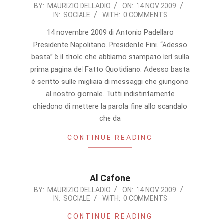
2009-
BY:
MAURIZIO DELLADIO
ON:
14 NOV 2009
IN:
SOCIALE
WITH:
0 COMMENTS
11-
14
14 novembre 2009 di Antonio Padellaro
Presidente Napolitano. Presidente Fini. “Adesso
basta” è il titolo che abbiamo stampato ieri sulla
prima pagina del Fatto Quotidiano. Adesso basta
è scritto sulle migliaia di messaggi che giungono
al nostro giornale. Tutti indistintamente
chiedono di mettere la parola fine allo scandalo
che da
CONTINUE READING
Al Cafone
2009-
BY:
MAURIZIO DELLADIO
ON:
14 NOV 2009
IN:
SOCIALE
WITH:
0 COMMENTS
11-
14
CONTINUE READING