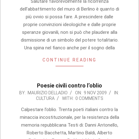
10
Salutare favorevolmente la ricorrenza
dell’abbattimento del muro di Berlino è quanto di
più ovvio si possa fare. A prescindere dalle
proprie convinzioni ideologiche e dalle proprie
speranze giovanili, non si può che plaudere alla
dismissione di un simbolo del potere totalitario.
Una spina nel fianco anche per il sogno della
CONTINUE READING
Poesie civili contro l’oblio
2009-
BY:
MAURIZIO DELLADIO
ON:
9 NOV 2009
IN:
CULTURA
WITH:
0 COMMENTS
11-
09
Calpestare l’oblio. Trenta poeti italiani contro la
minaccia incostituzionale, per la resistenza della
memoria repubblicana Testi di: Danni Antonello,
Roberto Bacchetta, Martino Baldi, Alberto