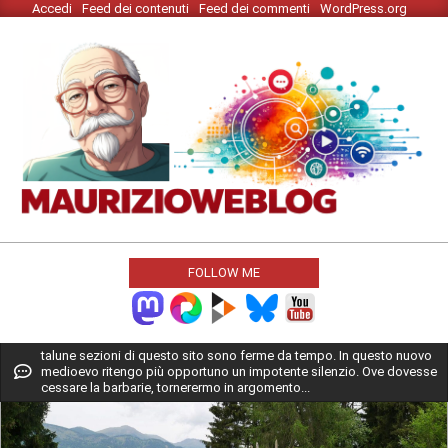
Accedi
Feed dei contenuti
Feed dei commenti
WordPress.org
Skip
to
content
MAURIZIO
WEBLOG
FOLLOW ME
Primary
talune sezioni di questo sito sono ferme da tempo. In questo nuovo
medioevo ritengo più opportuno un impotente silenzio. Ove dovesse
Navigation
cessare la barbarie, tornerermo in argomento...
Menu