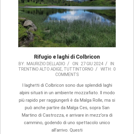
Rifugio e laghi di Colbricon
2024-
BY:
MAURIZIO DELLADIO
ON:
27 GIU 2024
IN:
TRENTINO ALTO ADIGE
,
TUTTINTORNO
WITH:
0
06-
COMMENTS
27
I laghetti di Colbricon sono due splendidi laghi
alpini situati in un ambiente mozzafiato. Il modo
più rapido per raggiungerli è da Malga Rolle, ma si
può anche partire da Malga Ces, sopra San
Martino di Castrozza, e arrivare in mezz’ora di
cammino, godendo di uno spettacolo unico
all’arrivo. Questi