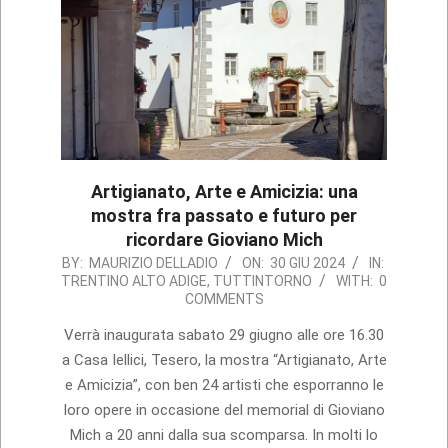
Artigianato, Arte e Amicizia: una
mostra fra passato e futuro per
ricordare Gioviano Mich
2024-
BY:
MAURIZIO DELLADIO
ON:
30 GIU 2024
IN:
TRENTINO ALTO ADIGE
,
TUTTINTORNO
WITH:
0
06-
COMMENTS
30
Verrà inaugurata sabato 29 giugno alle ore 16.30
a Casa Iellici, Tesero, la mostra “Artigianato, Arte
e Amicizia”, con ben 24 artisti che esporranno le
loro opere in occasione del memorial di Gioviano
Mich a 20 anni dalla sua scomparsa. In molti lo