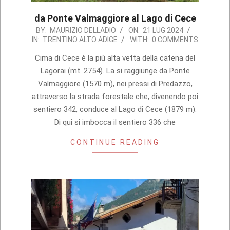
da Ponte Valmaggiore al Lago di Cece
2024-
BY:
MAURIZIO DELLADIO
ON:
21 LUG 2024
IN:
TRENTINO ALTO ADIGE
WITH:
0 COMMENTS
07-
21
Cima di Cece è la più alta vetta della catena del
Lagorai (mt. 2754). La si raggiunge da Ponte
Valmaggiore (1570 m), nei pressi di Predazzo,
attraverso la strada forestale che, divenendo poi
sentiero 342, conduce al Lago di Cece (1879 m).
Di qui si imbocca il sentiero 336 che
CONTINUE READING