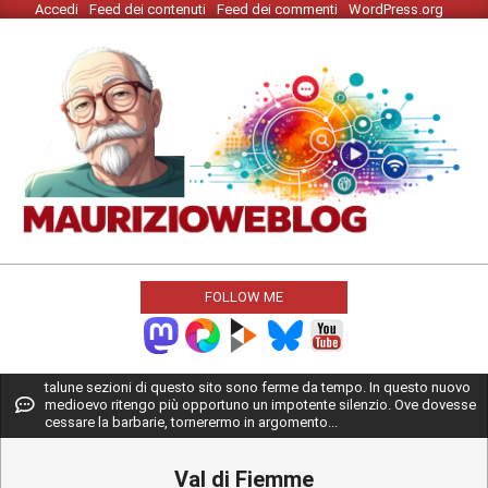
Accedi
Feed dei contenuti
Feed dei commenti
WordPress.org
Skip
to
content
MAURIZIO
WEBLOG
FOLLOW ME
Primary
talune sezioni di questo sito sono ferme da tempo. In questo nuovo
medioevo ritengo più opportuno un impotente silenzio. Ove dovesse
Navigation
cessare la barbarie, tornerermo in argomento...
Menu
Val di Fiemme