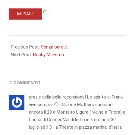
Caricamento
MI PIACE
in
corso…
2010-
07-
Previous Post:
Senza parole…
18
Next Post:
Bobby McFerrin
1 COMMENTO
grazie della bella recensione! Lo spirito di Frank
vive sempre 🙂 i Grande Mothers suonano
ancora il 29 a Montalto Ligure ( vicino a Triora) a
Locca di Concei, Val di ledro in trentino il 30
luglio ed il 31 a Trieste in piazza marinai d’Italia