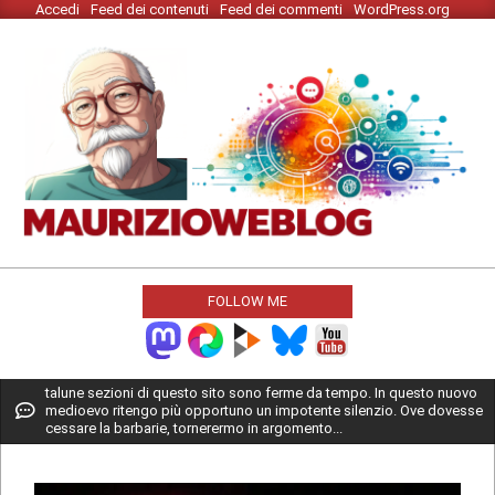
Accedi
Feed dei contenuti
Feed dei commenti
WordPress.org
Skip
to
content
MAURIZIO
WEBLOG
FOLLOW ME
Primary
talune sezioni di questo sito sono ferme da tempo. In questo nuovo
medioevo ritengo più opportuno un impotente silenzio. Ove dovesse
Navigation
cessare la barbarie, tornerermo in argomento...
Menu