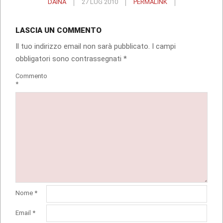
DAINA
27 LUG 2010
PERMALINK
LASCIA UN COMMENTO
Il tuo indirizzo email non sarà pubblicato.
I campi
obbligatori sono contrassegnati
*
Commento
*
Nome
*
Email
*