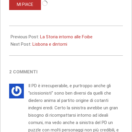
Caricamento
MI PIACE
in
corso…
2017-
02-
Previous Post:
La Storia intorno alle Foibe
19
Next Post:
Lisbona e dintorni
2 COMMENTI
Il PD è irrecuperabile, e purtroppo anche gli
“scissionisti” sono ben diversi da quelli che
diedero anima al partito origine di cotanti
indegni eredi. Certo la sinistra avrebbe un gran
bisogno di ricompattarsi intorno ad ideali
comuni, ma vedo anche a sinistra del PD un
puzzle con molti personaggi non più credibili, e