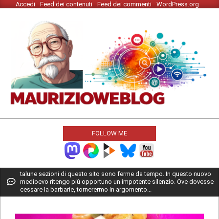
Accedi
Feed dei contenuti
Feed dei commenti
WordPress.org
Skip
to
content
MAURIZIO
WEBLOG
FOLLOW ME
Primary
talune sezioni di questo sito sono ferme da tempo. In questo nuovo
medioevo ritengo più opportuno un impotente silenzio. Ove dovesse
Navigation
cessare la barbarie, tornerermo in argomento...
Menu