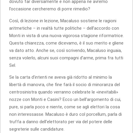
dovuto far diversamente e non appena ne avremo
l’occasione cercheremo di porre rimedio?
Così, di lezione in lezione, Macaluso sostiene le ragioni
aritmetiche – in realtà tutte politiche – dell’accordo con
Monti in vista di una nuova vigorosa stagione riformatrice.
Questa chiarezza, come dicevamo, è il suo merito e gliene
va dato atto. Anche se, così scrivendo, Macaluso inguaia,
senza volerlo, alcuni suoi compagni d’arme, prima fra tutti
Sel.
Se la carta d’intenti ne aveva già ridotto al minimo la
libertà di manovra, che fine farà il socio di minoranza del
centrosinistra quando verranno celebrate le «inevitabili»
nozze con Monti e Casini? Ecco un bell’argomento di cui,
pure, si parla poco e niente, come se agli elettori la cosa
non interessasse. Macaluso è duro col porcellum, parla di
truffa a danno dell’elettorato per via del potere delle
segreterie sulle candidature.