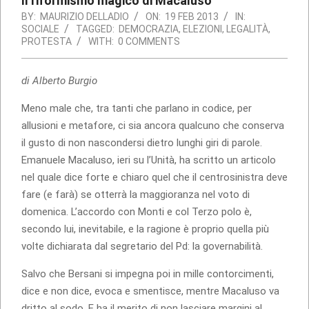
Il riformismo magico di Macaluso
BY:
MAURIZIO DELLADIO
ON:
19 FEB 2013
IN:
SOCIALE
TAGGED:
DEMOCRAZIA
,
ELEZIONI
,
LEGALITÀ
,
PROTESTA
WITH:
0 COMMENTS
di Alberto Burgio
Meno male che, tra tanti che parlano in codice, per
allusioni e metafore, ci sia ancora qualcuno che conserva
il gusto di non nascondersi dietro lunghi giri di parole.
Emanuele Macaluso, ieri su l’Unità, ha scritto un articolo
nel quale dice forte e chiaro quel che il centrosinistra deve
fare (e farà) se otterrà la maggioranza nel voto di
domenica. L’accordo con Monti e col Terzo polo è,
secondo lui, inevitabile, e la ragione è proprio quella più
volte dichiarata dal segretario del Pd: la governabilità.
Salvo che Bersani si impegna poi in mille contorcimenti,
dice e non dice, evoca e smentisce, mentre Macaluso va
dritto al sodo. E ha il merito di non lasciare margini al