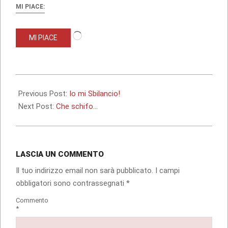
MI PIACE:
Caricamento
MI PIACE
in
corso…
2013-
02-
Previous Post:
Io mi Sbilancio!
19
Next Post:
Che schifo…
LASCIA UN COMMENTO
Il tuo indirizzo email non sarà pubblicato.
I campi
obbligatori sono contrassegnati
*
Commento
*