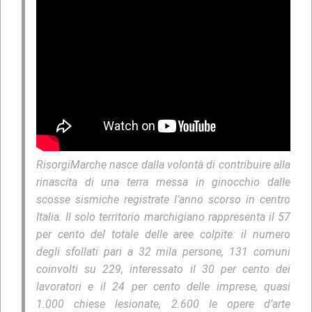
RisorgiMarche nasce dalla volontà di contribuire alla
rinascita di una terra messa in ginocchio dalle
scosse sismiche registrate l’anno scorso in centro
Italia. Il solo territorio marchigiano rappresenta il 57
per cento del totale delle aree colpite: il numero
degli sfollati pari a 32 mila persone, 131 comuni
coinvolti su 229, interessato il 30 per cento dei
lavoratori e il 24 per cento delle imprese, quasi
1.000 chiese lesionate, 2.600 le opere d’arte