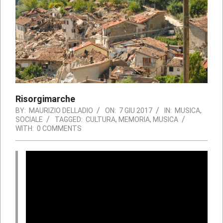
Risorgimarche
BY:
MAURIZIO DELLADIO
ON:
7 GIU 2017
IN:
MUSICA
,
SOCIALE
TAGGED:
CULTURA
,
MEMORIA
,
MUSICA
WITH:
0 COMMENTS