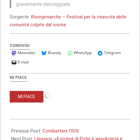
gravemente danneggiate.
Sorgente:
Risorgimarche – Festival per la rinascita delle
comunità colpite dal sisma
CONDIVIDI:
Mastodon
Bluesky
WhatsApp
Telegram
E-mail
MI PIACE:
Caricamento
MI PIACE
in
corso…
2017-
06-
Previous Post:
Combattere l’ISIS
07
Next Post:
Limonov: «Il potere di Putin è assolutista e