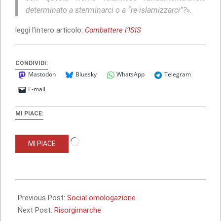
determinato a sterminarci o a “re-islamizzarci”?».
leggi l’intero articolo:
Combattere l’ISIS
CONDIVIDI:
Mastodon
Bluesky
WhatsApp
Telegram
E-mail
MI PIACE:
Caricamento
MI PIACE
in
corso…
2017-
06-
Previous Post:
Social omologazione
04
Next Post:
Risorgimarche