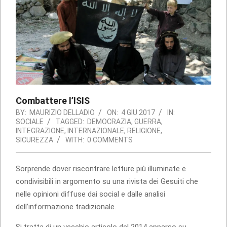
Combattere l’ISIS
BY:
MAURIZIO DELLADIO
ON:
4 GIU 2017
IN:
SOCIALE
TAGGED:
DEMOCRAZIA
,
GUERRA
,
INTEGRAZIONE
,
INTERNAZIONALE
,
RELIGIONE
,
SICUREZZA
WITH:
0 COMMENTS
Sorprende dover riscontrare letture più illuminate e
condivisibili in argomento su una rivista dei Gesuiti che
nelle opinioni diffuse dai social e dalle analisi
dell’informazione tradizionale.
Si tratta di un vecchio articolo del 2014 apparso su