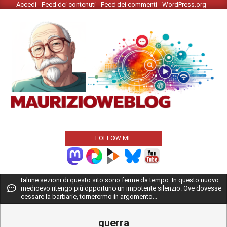
Accedi
Feed dei contenuti
Feed dei commenti
WordPress.org
Skip
to
content
MAURIZIO
WEBLOG
FOLLOW ME
Primary
talune sezioni di questo sito sono ferme da tempo. In questo nuovo
medioevo ritengo più opportuno un impotente silenzio. Ove dovesse
Navigation
cessare la barbarie, tornerermo in argomento...
Menu
guerra