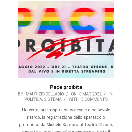
Pace proibita
2022-
BY:
MAURIZIO DELLADIO
ON:
8 MAG 2022
IN:
POLITICA
,
SISTEMA
WITH:
0 COMMENTS
05-
08
Ho visto, purtroppo con notevole e colpevole
ritardo, la registrazione dello spettacolo
promosso da Michele Santoro al Teatro Ghione,
oggetto di strali, malefici e censure di tutto il