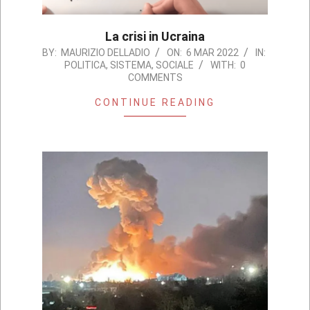
La crisi in Ucraina
2022-
BY:
MAURIZIO DELLADIO
ON:
6 MAR 2022
IN:
POLITICA
,
SISTEMA
,
SOCIALE
WITH:
0
03-
COMMENTS
06
CONTINUE READING