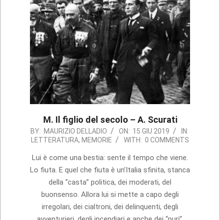
M. Il figlio del secolo – A. Scurati
2019-
BY:
MAURIZIO DELLADIO
ON:
15 GIU 2019
IN:
LETTERATURA
,
MEMORIE
WITH:
0 COMMENTS
06-
15
Lui è come una bestia: sente il tempo che viene.
Lo fiuta. E quel che fiuta è un’Italia sfinita, stanca
della “casta” politica, dei moderati, del
buonsenso. Allora lui si mette a capo degli
irregolari, dei cialtroni, dei delinquenti, degli
avventurieri, degli incendiari e anche dei “puri”,