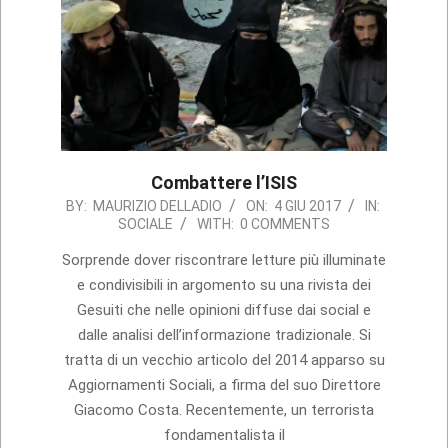
Combattere l’ISIS
2017-
BY:
MAURIZIO DELLADIO
ON:
4 GIU 2017
IN:
SOCIALE
WITH:
0 COMMENTS
06-
04
Sorprende dover riscontrare letture più illuminate
e condivisibili in argomento su una rivista dei
Gesuiti che nelle opinioni diffuse dai social e
dalle analisi dell’informazione tradizionale. Si
tratta di un vecchio articolo del 2014 apparso su
Aggiornamenti Sociali, a firma del suo Direttore
Giacomo Costa. Recentemente, un terrorista
fondamentalista il