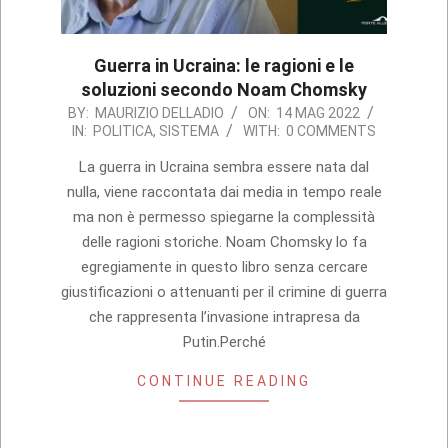
Guerra in Ucraina: le ragioni e le
soluzioni secondo Noam Chomsky
2022-
BY:
MAURIZIO DELLADIO
ON:
14 MAG 2022
IN:
POLITICA
,
SISTEMA
WITH:
0 COMMENTS
05-
14
La guerra in Ucraina sembra essere nata dal
nulla, viene raccontata dai media in tempo reale
ma non è permesso spiegarne la complessità
delle ragioni storiche. Noam Chomsky lo fa
egregiamente in questo libro senza cercare
giustificazioni o attenuanti per il crimine di guerra
che rappresenta l’invasione intrapresa da
Putin.Perché
CONTINUE READING