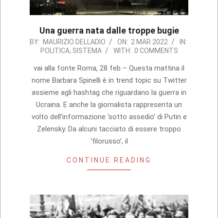
Una guerra nata dalle troppe bugie
2022-
BY:
MAURIZIO DELLADIO
ON:
2 MAR 2022
IN:
POLITICA
,
SISTEMA
WITH:
0 COMMENTS
03-
02
vai alla fonte Roma, 28 feb – Questa mattina il
nome Barbara Spinelli è in trend topic su Twitter
assieme agli hashtag che riguardano la guerra in
Ucraina. E anche la giornalista rappresenta un
volto dell’informazione ‘sotto assedio’ di Putin e
Zelensky. Da alcuni tacciato di essere troppo
‘filorusso’, il
CONTINUE READING