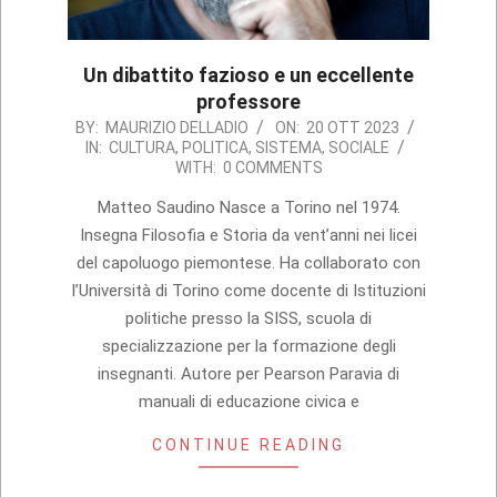
Un dibattito fazioso e un eccellente
professore
2023-
BY:
MAURIZIO DELLADIO
ON:
20 OTT 2023
IN:
CULTURA
,
POLITICA
,
SISTEMA
,
SOCIALE
10-
WITH:
0 COMMENTS
20
Matteo Saudino Nasce a Torino nel 1974.
Insegna Filosofia e Storia da vent’anni nei licei
del capoluogo piemontese. Ha collaborato con
l’Università di Torino come docente di Istituzioni
politiche presso la SISS, scuola di
specializzazione per la formazione degli
insegnanti. Autore per Pearson Paravia di
manuali di educazione civica e
CONTINUE READING