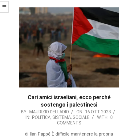
Cari amici israeliani, ecco perché
sostengo i palestinesi
2023-
BY:
MAURIZIO DELLADIO
ON:
16 OTT 2023
IN:
POLITICA
,
SISTEMA
,
SOCIALE
WITH:
0
10-
COMMENTS
16
di Ilan Pappé È difficile mantenere la propria