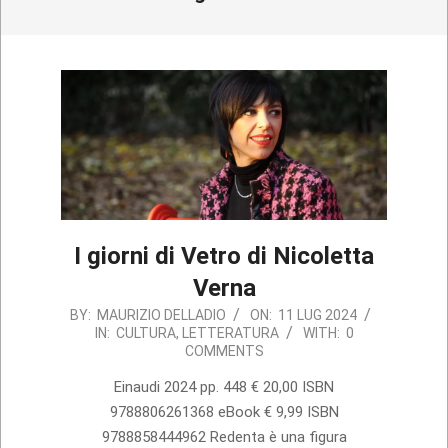
I giorni di Vetro di Nicoletta
Verna
2024-
BY:
MAURIZIO DELLADIO
ON:
11 LUG 2024
IN:
CULTURA
,
LETTERATURA
WITH:
0
07-
COMMENTS
11
Einaudi 2024 pp. 448 € 20,00 ISBN
9788806261368 eBook € 9,99 ISBN
9788858444962 Redenta è una figura