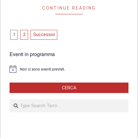
CONTINUE READING
Paginazione
1
2
Successivi
degli
articoli
Eventi in programma
Non ci sono eventi previsti.
Notice
CERCA
Search