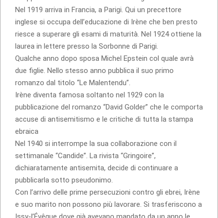
Nel 1919 arriva in Francia, a Parigi. Qui un precettore
inglese si occupa dell’educazione di Irène che ben presto
riesce a superare gli esami di maturità. Nel 1924 ottiene la
laurea in lettere presso la Sorbonne di Parigi.
Qualche anno dopo sposa Michel Epstein col quale avrà
due figlie. Nello stesso anno pubblica il suo primo
romanzo dal titolo “Le Malentendu”.
Irène diventa famosa soltanto nel 1929 con la
pubblicazione del romanzo “David Golder” che le comporta
accuse di antisemitismo e le critiche di tutta la stampa
ebraica
Nel 1940 si interrompe la sua collaborazione con il
settimanale “Candide”. La rivista “Gringoire”,
dichiaratamente antisemita, decide di continuare a
pubblicarla sotto pseudonimo.
Con l’arrivo delle prime persecuzioni contro gli ebrei, Irène
e suo marito non possono più lavorare. Si trasferiscono a
Issy-l’Évêque dove già avevano mandato da un anno le