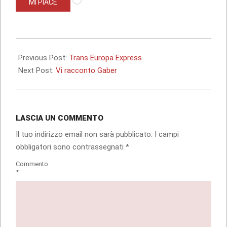
MI PIACE
in
corso…
2013-
01-
Previous Post:
Trans Europa Express
20
Next Post:
Vi racconto Gaber
LASCIA UN COMMENTO
Il tuo indirizzo email non sarà pubblicato.
I campi
obbligatori sono contrassegnati
*
Commento
*