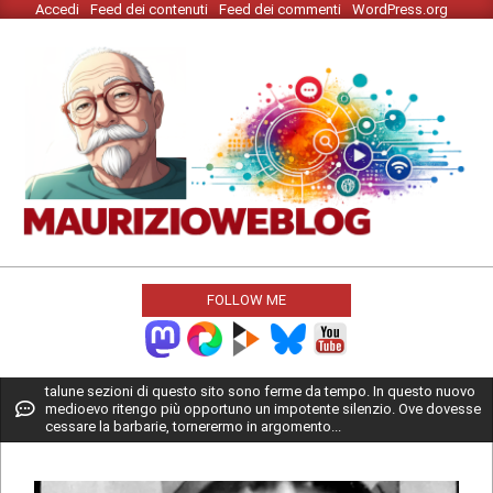
Accedi
Feed dei contenuti
Feed dei commenti
WordPress.org
Skip
to
content
MAURIZIO
WEBLOG
FOLLOW ME
Primary
talune sezioni di questo sito sono ferme da tempo. In questo nuovo
medioevo ritengo più opportuno un impotente silenzio. Ove dovesse
Navigation
cessare la barbarie, tornerermo in argomento...
Menu