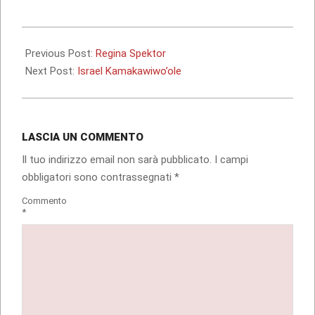
corso…
2010-
01-
Previous Post:
Regina Spektor
08
Next Post:
Israel Kamakawiwo’ole
LASCIA UN COMMENTO
Il tuo indirizzo email non sarà pubblicato.
I campi
obbligatori sono contrassegnati
*
Commento
*