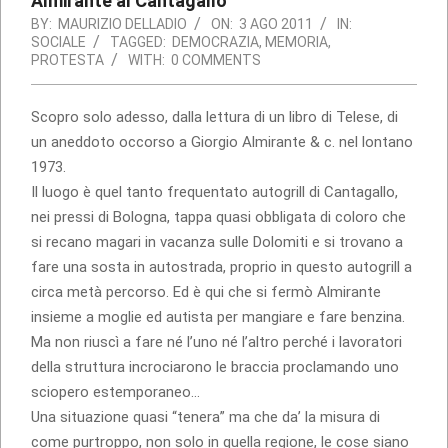
Almirante al Cantagallo
BY:
MAURIZIO DELLADIO
ON:
3 AGO 2011
IN:
SOCIALE
TAGGED:
DEMOCRAZIA
,
MEMORIA
,
PROTESTA
WITH:
0 COMMENTS
Scopro solo adesso, dalla lettura di un libro di Telese, di
un aneddoto occorso a Giorgio Almirante & c. nel lontano
1973.
Il luogo è quel tanto frequentato autogrill di Cantagallo,
nei pressi di Bologna, tappa quasi obbligata di coloro che
si recano magari in vacanza sulle Dolomiti e si trovano a
fare una sosta in autostrada, proprio in questo autogrill a
circa metà percorso. Ed è qui che si fermò Almirante
insieme a moglie ed autista per mangiare e fare benzina.
Ma non riuscì a fare né l’uno né l’altro perché i lavoratori
della struttura incrociarono le braccia proclamando uno
sciopero estemporaneo…
Una situazione quasi “tenera” ma che da’ la misura di
come purtroppo, non solo in quella regione, le cose siano