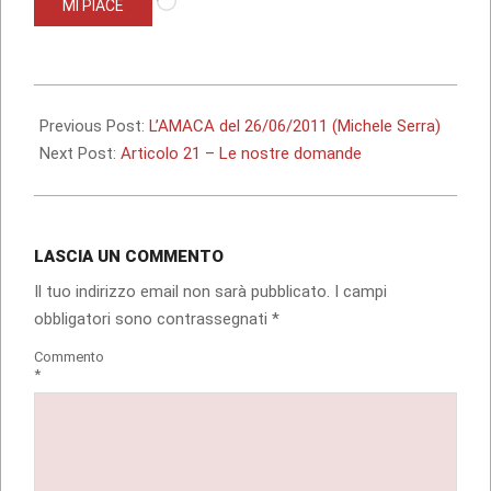
MI PIACE
in
corso…
2011-
08-
Previous Post:
L’AMACA del 26/06/2011 (Michele Serra)
03
Next Post:
Articolo 21 – Le nostre domande
LASCIA UN COMMENTO
Il tuo indirizzo email non sarà pubblicato.
I campi
obbligatori sono contrassegnati
*
Commento
*