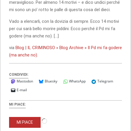
meraviglioso. Per almeno 14 motivi – e dico undici perché
mi sono un po’ rotto le palle di questa cosa del dieci.
Vado a elencarli, con la dovizia di sempre. Ecco 14 motivi
per cui sarà bello morire piddini. Ecco perché il Pd mi fa
godere (ma anche no). […]
via
Blog | IL CRIMINOSO » Blog Archive » Il Pd mi fa godere
(ma anche no)
.
CONDIVIDI:
Mastodon
Bluesky
WhatsApp
Telegram
E-mail
MI PIACE:
Caricamento
MI PIACE
in