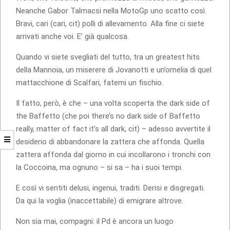
Neanche Gabor Talmacsi nella MotoGp uno scatto così.
Bravi, cari (cari, cit) polli di allevamento. Alla fine ci siete
arrivati anche voi. E’ già qualcosa.
Quando vi siete svegliati del tutto, tra un greatest hits
della Mannoia, un miserere di Jovanotti e un’omelia di quel
mattacchione di Scalfari, fatemi un fischio.
Il fatto, però, è che – una volta scoperta the dark side of
the Baffetto (che poi there’s no dark side of Baffetto
really, matter of fact it’s all dark, cit) – adesso avvertite il
desiderio di abbandonare la zattera che affonda. Quella
zattera affonda dal giorno in cui incollarono i tronchi con
la Coccoina, ma ognuno – si sa – ha i suoi tempi.
E così vi sentiti delusi, ingenui, traditi. Derisi e disgregati.
Da qui la voglia (inaccettabile) di emigrare altrove.
Non sia mai, compagni: il Pd è ancora un luogo