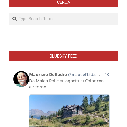
CERCA
Search
BLUESKY FEED