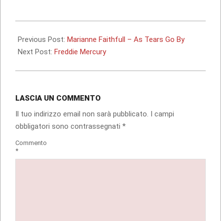
corso…
2009-
12-
Previous Post:
Marianne Faithfull – As Tears Go By
20
Next Post:
Freddie Mercury
LASCIA UN COMMENTO
Il tuo indirizzo email non sarà pubblicato.
I campi
obbligatori sono contrassegnati
*
Commento
*