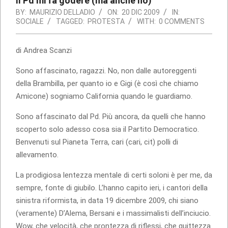
Il Pd mi fa godere (ma anche no)
BY:
MAURIZIO DELLADIO
ON:
20 DIC 2009
IN:
SOCIALE
TAGGED:
PROTESTA
WITH:
0 COMMENTS
di Andrea Scanzi
Sono affascinato, ragazzi. No, non dalle autoreggenti
della Brambilla, per quanto io e Gigi (è così che chiamo
Amicone) sogniamo California quando le guardiamo.
Sono affascinato dal Pd. Più ancora, da quelli che hanno
scoperto solo adesso cosa sia il Partito Democratico.
Benvenuti sul Pianeta Terra, cari (cari, cit) polli di
allevamento.
La prodigiosa lentezza mentale di certi soloni è per me, da
sempre, fonte di giubilo. L’hanno capito ieri, i cantori della
sinistra riformista, in data 19 dicembre 2009, chi siano
(veramente) D’Alema, Bersani e i massimalisti dell’inciucio.
Wow, che velocità, che prontezza di riflessi, che guittezza.